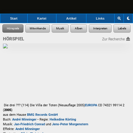
Start
Kartei
Artikel
Links
HÖRSPIEL
Zur Recherche
Die drei ??? (114) Die Villa der Toten
(Neuauflage 2005)
EUROPA
CD 74321 99114 2
(
2005
)
aus dem Hause
BMG Records GmbH
Buch:
André Minninger
• Regie:
Heikedine Körting
Musik:
Jan-Friedrich Conrad
und
Jens-Peter Morgenstern
Effekte:
André Minninger