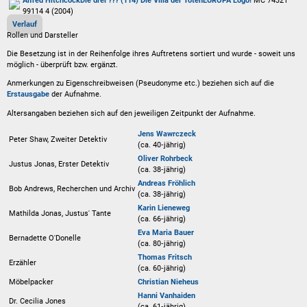
Alfred Hitchcock
Die drei ??? (114) Die Villa der Toten
EUROPA Logo!
MC 74321
99114 4 (2004)
Verlauf
Rollen und Darsteller
Die Besetzung ist in der
Reihenfolge ihres Auftretens
sortiert und wurde - soweit uns
möglich -
überprüft bzw. ergänzt
.
Anmerkungen zu Eigenschreibweisen (Pseudonyme etc.) beziehen sich auf die
Erstausgabe
der Aufnahme
.
Altersangaben beziehen sich auf den jeweiligen
Zeitpunkt der Aufnahme
.
Jens Wawrczeck
Peter Shaw, Zweiter Detektiv
(ca. 40‑jährig)
Oliver Rohrbeck
Justus Jonas, Erster Detektiv
(ca. 38‑jährig)
Andreas Fröhlich
Bob Andrews, Recherchen und Archiv
(ca. 38‑jährig)
Karin Lieneweg
Mathilda Jonas, Justus' Tante
(ca. 66‑jährig)
Eva Maria Bauer
Bernadette O'Donelle
(ca. 80‑jährig)
Thomas Fritsch
Erzähler
(ca. 60‑jährig)
Möbelpacker
Christian Nieheus
Hanni Vanhaiden
Dr. Cecilia Jones
(ca. 61‑jährig)