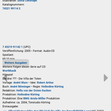
Illustration:
Silvia Christoph
Katalognummern:
74321 99114 2
7 43219 91142 1
(UPC)
Veröffentlichung: 2005
•
Format: Audio-CD
Spielzeit:
69:10 min.
Weitere Ausgaben
Weitere Folgen dieser Serie auf CD:
Wort
Musik
Hörspiel
Die drei ??? - Die Villa der Toten
Vorlage:
André Marx
• Idee:
Robert Arthur
Buch:
André Minninger
• Regie:
Heikedine Körting
Redaktion:
Hella von der Osten-Sacken
Produktion:
Heikedine Körting
Produktion: Eine
BMG Ariola-Miller
Produktion
Aufnahme:
ca. 2004, Tonstudio Körting
Erstausgabe: