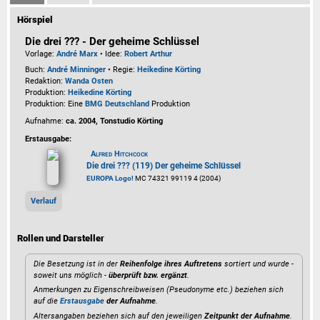
Hörspiel
Die drei ??? - Der geheime Schlüssel
Vorlage:
André Marx
• Idee:
Robert Arthur
Buch:
André Minninger
• Regie:
Heikedine Körting
Redaktion:
Wanda Osten
Produktion:
Heikedine Körting
Produktion: Eine
BMG Deutschland
Produktion
Aufnahme:
ca. 2004, Tonstudio Körting
Erstausgabe:
Alfred Hitchcock
Die drei ??? (119) Der geheime Schlüssel
EUROPA Logo!
MC 74321 99119 4 (2004)
Verlauf
Rollen und Darsteller
Die Besetzung ist in der
Reihenfolge ihres Auftretens
sortiert und wurde -
soweit uns möglich -
überprüft bzw. ergänzt
.
Anmerkungen zu Eigenschreibweisen (Pseudonyme etc.) beziehen sich
auf die
Erstausgabe
der Aufnahme
.
Altersangaben beziehen sich auf den jeweiligen
Zeitpunkt der Aufnahme
.