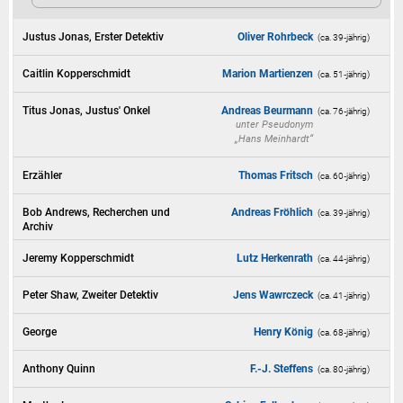
Justus Jonas, Erster Detektiv
Oliver Rohrbeck
(ca. 39‑jährig)
Caitlin Kopperschmidt
Marion Martienzen
(ca. 51‑jährig)
Titus Jonas, Justus' Onkel
Andreas Beurmann
(ca. 76‑jährig)
unter Pseudonym
„Hans Meinhardt“
Erzähler
Thomas Fritsch
(ca. 60‑jährig)
Bob Andrews, Recherchen und
Andreas Fröhlich
(ca. 39‑jährig)
Archiv
Jeremy Kopperschmidt
Lutz Herkenrath
(ca. 44‑jährig)
Peter Shaw, Zweiter Detektiv
Jens Wawrczeck
(ca. 41‑jährig)
George
Henry König
(ca. 68‑jährig)
Anthony Quinn
F.-J. Steffens
(ca. 80‑jährig)