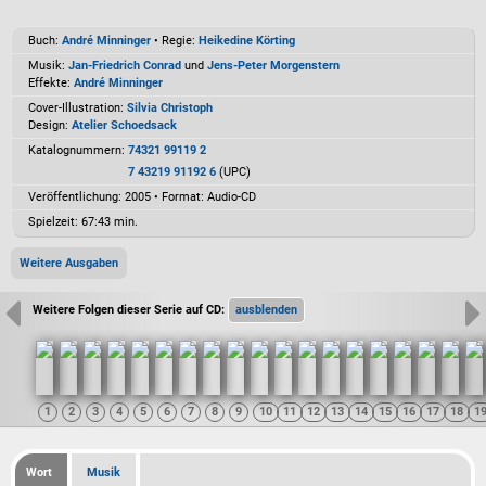
Buch:
André Minninger
• Regie:
Heikedine Körting
Musik:
Jan-Friedrich Conrad
und
Jens-Peter Morgenstern
Effekte:
André Minninger
Cover-Illustration:
Silvia Christoph
Design:
Atelier Schoedsack
Katalognummern:
74321 99119 2
7 43219 91192 6
(UPC)
Veröffentlichung: 2005
•
Format: Audio-CD
Spielzeit:
67:43 min.
Weitere Ausgaben
Weitere Folgen dieser Serie auf CD:
Wort
Musik