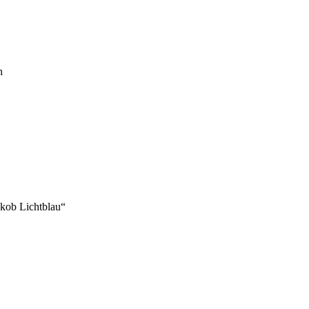
h
akob Lichtblau“