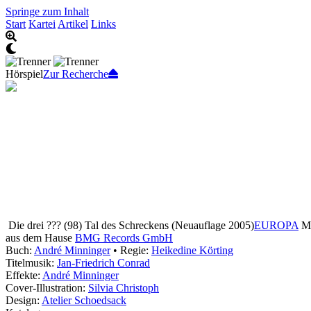
Springe zum Inhalt
Start
Kartei
Artikel
Links
Hörspiel
Zur Recherche
Die drei ??? (98) Tal des Schreckens
(Neuauflage 2005)
EUROPA
MC
aus dem Hause
BMG Records GmbH
Buch:
André Minninger
• Regie:
Heikedine Körting
Titelmusik:
Jan-Friedrich Conrad
Effekte:
André Minninger
Cover-Illustration:
Silvia Christoph
Design:
Atelier Schoedsack