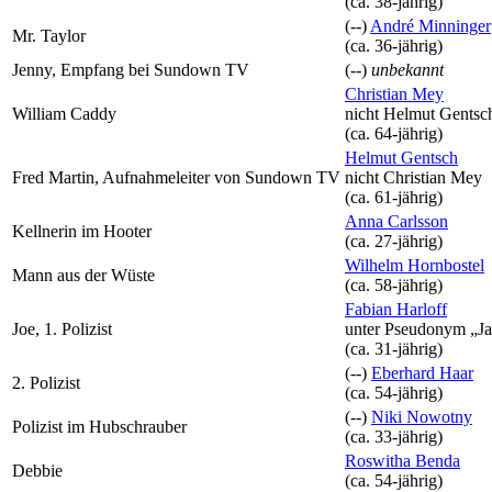
(ca. 38‑jährig)
(--)
André Minninger
Mr. Taylor
(ca. 36‑jährig)
Jenny, Empfang bei Sundown TV
(--)
unbekannt
Christian Mey
William Caddy
nicht
Helmut Gentsc
(ca. 64‑jährig)
Helmut Gentsch
Fred Martin, Aufnahmeleiter von Sundown TV
nicht
Christian Mey
(ca. 61‑jährig)
Anna Carlsson
Kellnerin im Hooter
(ca. 27‑jährig)
Wilhelm Hornbostel
Mann aus der Wüste
(ca. 58‑jährig)
Fabian Harloff
Joe, 1. Polizist
unter Pseudonym
„J
(ca. 31‑jährig)
(--)
Eberhard Haar
2. Polizist
(ca. 54‑jährig)
(--)
Niki Nowotny
Polizist im Hubschrauber
(ca. 33‑jährig)
Roswitha Benda
Debbie
(ca. 54‑jährig)