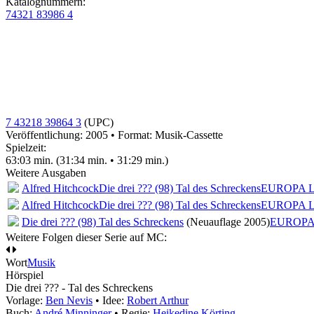
Katalognummern:
74321 83986 4
7 43218 39864 3
(UPC)
Veröffentlichung: 2005
•
Format: Musik-Cassette
Spielzeit:
63:03 min. (31:34 min. • 31:29 min.)
Weitere Ausgaben
Alfred Hitchcock
Die drei ??? (98) Tal des Schreckens
EUROPA L
Alfred Hitchcock
Die drei ??? (98) Tal des Schreckens
EUROPA L
Die drei ??? (98) Tal des Schreckens
(Neuauflage 2005)
EUROP
Weitere Folgen dieser Serie auf MC:
Wort
Musik
Hörspiel
Die drei ??? - Tal des Schreckens
Vorlage:
Ben Nevis
• Idee:
Robert Arthur
Buch:
André Minninger
• Regie:
Heikedine Körting