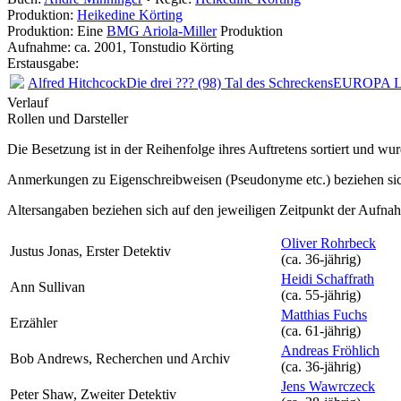
Produktion:
Heikedine Körting
Produktion: Eine
BMG Ariola-Miller
Produktion
Aufnahme:
ca. 2001, Tonstudio Körting
Erstausgabe:
Alfred Hitchcock
Die drei ??? (98) Tal des Schreckens
EUROPA L
Verlauf
Rollen und Darsteller
Die Besetzung ist in der
Reihenfolge ihres Auftretens
sortiert und wur
Anmerkungen zu Eigenschreibweisen (Pseudonyme etc.) beziehen sic
Altersangaben beziehen sich auf den jeweiligen
Zeitpunkt der Aufna
Oliver Rohrbeck
Justus Jonas, Erster Detektiv
(ca. 36‑jährig)
Heidi Schaffrath
Ann Sullivan
(ca. 55‑jährig)
Matthias Fuchs
Erzähler
(ca. 61‑jährig)
Andreas Fröhlich
Bob Andrews, Recherchen und Archiv
(ca. 36‑jährig)
Jens Wawrczeck
Peter Shaw, Zweiter Detektiv