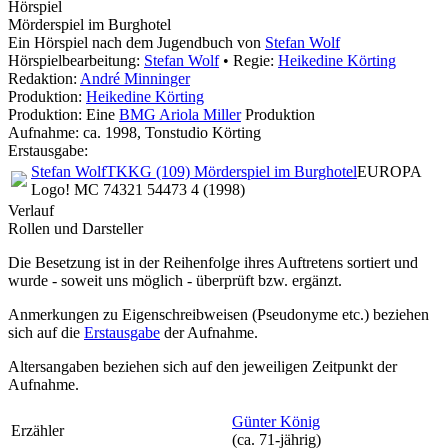
Hörspiel
Mörderspiel im Burghotel
Ein Hörspiel nach dem Jugendbuch von
Stefan Wolf
Hörspielbearbeitung:
Stefan Wolf
• Regie:
Heikedine Körting
Redaktion:
André Minninger
Produktion:
Heikedine Körting
Produktion: Eine
BMG Ariola Miller
Produktion
Aufnahme:
ca. 1998, Tonstudio Körting
Erstausgabe:
Stefan Wolf
TKKG (109) Mörderspiel im Burghotel
EUROPA
Logo! MC 74321 54473 4 (1998)
Verlauf
Rollen und Darsteller
Die Besetzung ist in der
Reihenfolge ihres Auftretens
sortiert und
wurde - soweit uns möglich -
überprüft bzw. ergänzt
.
Anmerkungen zu Eigenschreibweisen (Pseudonyme etc.) beziehen
sich auf die
Erstausgabe
der Aufnahme
.
Altersangaben beziehen sich auf den jeweiligen
Zeitpunkt der
Aufnahme
.
Günter König
Erzähler
(ca. 71‑jährig)