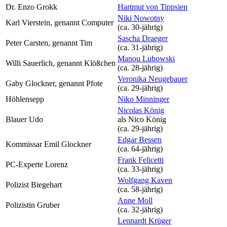
Dr. Enzo Grokk
Hartmut von Tippsien
Niki Nowotny
Karl Vierstein, genannt Computer
(ca. 30‑jährig)
Sascha Draeger
Peter Carsten, genannt Tim
(ca. 31‑jährig)
Manou Lubowski
Willi Sauerlich, genannt Klößchen
(ca. 28‑jährig)
Veronika Neugebauer
Gaby Glockner, genannt Pfote
(ca. 29‑jährig)
Höhlensepp
Niko Minninger
Nicolas König
Blauer Udo
als
Nico König
(ca. 29‑jährig)
Edgar Bessen
Kommissar Emil Glockner
(ca. 64‑jährig)
Frank Felicetti
PC-Experte Lorenz
(ca. 33‑jährig)
Wolfgang Kaven
Polizist Biegehart
(ca. 58‑jährig)
Anne Moll
Polizistin Gruber
(ca. 32‑jährig)
Lennardt Krüger