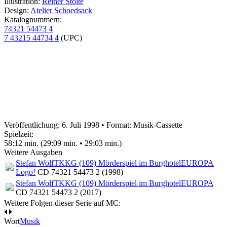
Illustration:
Reiner Stolte
Design:
Atelier Schoedsack
Katalognummern:
74321 54473 4
7 43215 44734 4
(UPC)
Veröffentlichung: 6. Juli 1998
•
Format: Musik-Cassette
Spielzeit:
58:12 min. (29:09 min. • 29:03 min.)
Weitere Ausgaben
Stefan Wolf
TKKG (109) Mörderspiel im Burghotel
EUROPA
Logo!
CD 74321 54473 2 (1998)
Stefan Wolf
TKKG (109) Mörderspiel im Burghotel
EUROPA
CD 74321 54473 2 (2017)
Weitere Folgen dieser Serie auf MC:
Wort
Musik