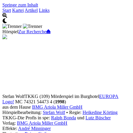
Springe zum Inhalt
Start
Kartei
Artikel
Links
Hörspiel
Zur Recherche
Stefan Wolf
TKKG (109) Mörderspiel im Burghotel
EUROPA
Logo!
MC 74321 54473 4 (
1998
)
aus dem Hause
BMG Ariola Miller GmbH
Hörspielbearbeitung:
Stefan Wolf
• Regie:
Heikedine Körting
TKKG-Die Profis in spe:
Ralph Bonda
und
Lutz Büscher
Verlag:
BMG Ariola Miller GmbH
Effekte:
André Minninger