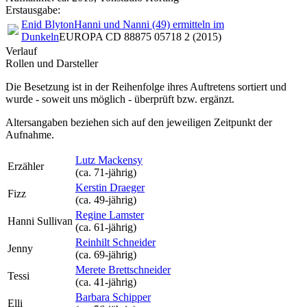
Erstausgabe:
Enid Blyton
Hanni und Nanni (49) ermitteln im
Dunkeln
EUROPA CD 88875 05718 2 (2015)
Verlauf
Rollen und Darsteller
Die Besetzung ist in der
Reihenfolge ihres Auftretens
sortiert und
wurde - soweit uns möglich -
überprüft bzw. ergänzt
.
Altersangaben beziehen sich auf den jeweiligen
Zeitpunkt der
Aufnahme
.
Lutz Mackensy
Erzähler
(ca. 71‑jährig)
Kerstin Draeger
Fizz
(ca. 49‑jährig)
Regine Lamster
Hanni Sullivan
(ca. 61‑jährig)
Reinhilt Schneider
Jenny
(ca. 69‑jährig)
Merete Brettschneider
Tessi
(ca. 41‑jährig)
Barbara Schipper
Elli