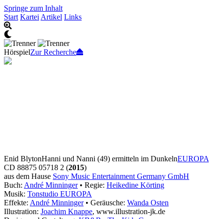
Springe zum Inhalt
Start
Kartei
Artikel
Links
Hörspiel
Zur Recherche
Enid Blyton
Hanni und Nanni (49) ermitteln im Dunkeln
EUROPA
CD 88875 05718 2 (
2015
)
aus dem Hause
Sony Music Entertainment Germany GmbH
Buch:
André Minninger
• Regie:
Heikedine Körting
Musik:
Tonstudio EUROPA
Effekte:
André Minninger
• Geräusche:
Wanda Osten
Illustration:
Joachim Knappe
, www.illustration-jk.de