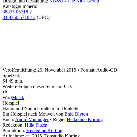
Design und Gestaltung:
KB&B - The Kids Group
Katalognummern:
88875 05718 2
8 88750 57182 3
(UPC)
Veröffentlichung: 20. November 2015
•
Format: Audio-CD
Spielzeit:
64:49 min.
Weitere Folgen dieser Serie auf CD:
Wort
Musik
Hörspiel
Hanni und Nanni ermitteln im Dunkeln
Ein Hörspiel nach Motiven von
Enid Blyton
Buch:
André Minninger
• Regie:
Heikedine Körting
Redaktion:
Hilla Fitzen
Produktion:
Heikedine Körting
Aufnahme:
ca. 2015, Tonstudio Körting