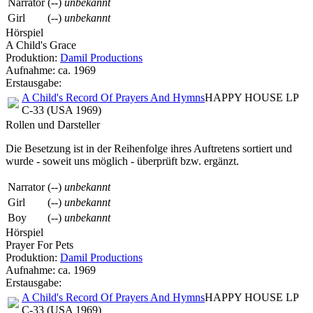
Narrator
(--)
unbekannt
Girl
(--)
unbekannt
Hörspiel
A Child's Grace
Produktion:
Damil Productions
Aufnahme:
ca. 1969
Erstausgabe:
A Child's Record Of Prayers And Hymns
HAPPY HOUSE LP
C-33 (USA 1969)
Rollen und Darsteller
Die Besetzung ist in der
Reihenfolge ihres Auftretens
sortiert und
wurde - soweit uns möglich -
überprüft bzw. ergänzt
.
Narrator
(--)
unbekannt
Girl
(--)
unbekannt
Boy
(--)
unbekannt
Hörspiel
Prayer For Pets
Produktion:
Damil Productions
Aufnahme:
ca. 1969
Erstausgabe:
A Child's Record Of Prayers And Hymns
HAPPY HOUSE LP
C-33 (USA 1969)