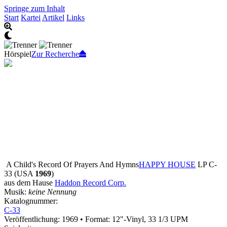
Springe zum Inhalt
Start
Kartei
Artikel
Links
Hörspiel
Zur Recherche
A Child's Record Of Prayers And Hymns
HAPPY HOUSE
LP C-
33 (USA
1969
)
aus dem Hause
Haddon Record Corp.
Musik:
keine Nennung
Katalognummer:
C-33
Veröffentlichung: 1969
•
Format: 12"-Vinyl, 33 1/3 UPM