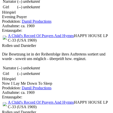
Narrator
(--)
unbekannt
Girl
(--)
unbekannt
Hörspiel
Evening Prayer
Produktion:
Damil Productions
Aufnahme:
ca. 1969
Erstausgabe:
A Child's Record Of Prayers And Hymns
HAPPY HOUSE LP
C-33 (USA 1969)
Rollen und Darsteller
Die Besetzung ist in der
Reihenfolge ihres Auftretens
sortiert und
wurde - soweit uns möglich -
überprüft bzw. ergänzt
.
Narrator
(--)
unbekannt
Girl
(--)
unbekannt
Hörspiel
Now I Lay Me Down To Sleep
Produktion:
Damil Productions
Aufnahme:
ca. 1969
Erstausgabe:
A Child's Record Of Prayers And Hymns
HAPPY HOUSE LP
C-33 (USA 1969)
Rollen und Darsteller