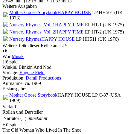
23:48 min. (12:15 min. • 11:33 min.)
Weitere Ausgaben
Mother Goose Storybook
HAPPY HOUSE
LP HH501 (UK
1973)
Nursery Rhymes, Vol. 1
HAPPY TIME
EP HT-1 (UK 1975)
Nursery Rhymes, Vol. 2
HAPPY TIME
EP HT-2 (UK 1975)
Nursery Rhymes
HAPPY HOUSE
LP HH511 (UK 1976)
Weitere Teile dieser Reihe auf LP:
Wort
Musik
Hörspiel
Winkin, Blinkin And Nod
Vorlage:
Eugene Field
Produktion:
Damil Productions
Aufnahme:
ca. 1969
Erstausgabe:
Mother Goose Storybook
HAPPY HOUSE LP C-37 (USA
1969)
Verlauf
Rollen und Darsteller
Narrator
(--)
unbekannt
Hörspiel
The Old Woman Who Lived In The Shoe