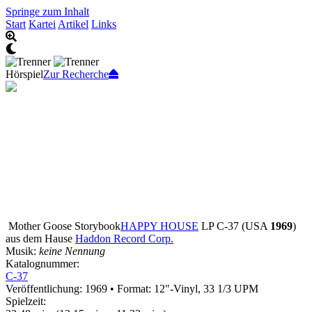
Springe zum Inhalt
Start
Kartei
Artikel
Links
Hörspiel
Zur Recherche
Mother Goose Storybook
HAPPY HOUSE
LP C-37 (USA
1969
)
aus dem Hause
Haddon Record Corp.
Musik:
keine Nennung
Katalognummer:
C-37
Veröffentlichung: 1969
•
Format: 12"-Vinyl, 33 1/3 UPM
Spielzeit: