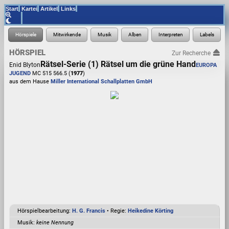
Start
Kartei
Artikel
Links
HÖRSPIEL
Zur Recherche
Rätsel-Serie (1) Rätsel um die grüne Hand
Enid Blyton
EUROPA
JUGEND
MC 515 566.5 (
1977
)
aus dem Hause
Miller International Schallplatten GmbH
Hörspielbearbeitung:
H. G. Francis
• Regie:
Heikedine Körting
Musik:
keine Nennung