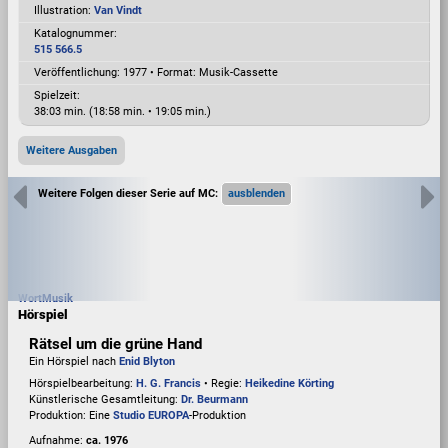
Illustration:
Van Vindt
Katalognummer:
515 566.5
Veröffentlichung: 1977
•
Format: Musik-Cassette
Spielzeit:
38:03 min. (18:58 min. • 19:05 min.)
Weitere Ausgaben
Weitere Folgen dieser Serie auf MC:
Wort
Musik
Hörspiel
Rätsel um die grüne Hand
Ein Hörspiel nach
Enid Blyton
Hörspielbearbeitung:
H. G. Francis
• Regie:
Heikedine Körting
Künstlerische Gesamtleitung:
Dr. Beurmann
Produktion: Eine
Studio EUROPA
-Produktion
Aufnahme:
ca. 1976