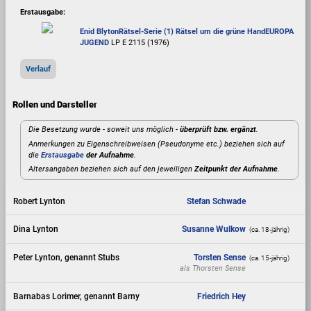
Erstausgabe:
Enid Blyton
Rätsel-Serie (1) Rätsel um die grüne Hand
EUROPA
JUGEND
LP E 2115 (1976)
Verlauf
Rollen und Darsteller
Die Besetzung wurde - soweit uns möglich -
überprüft bzw. ergänzt
.
Anmerkungen zu Eigenschreibweisen (Pseudonyme etc.) beziehen sich auf
die
Erstausgabe
der Aufnahme
.
Altersangaben beziehen sich auf den jeweiligen
Zeitpunkt der Aufnahme
.
Robert Lynton
Stefan Schwade
Dina Lynton
Susanne Wulkow
(ca. 18‑jährig)
Peter Lynton, genannt Stubs
Torsten Sense
(ca. 15‑jährig)
als
Thorsten Sense
Barnabas Lorimer, genannt Barny
Friedrich Hey