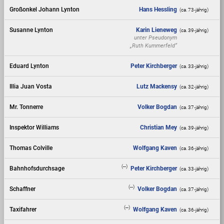
Großonkel Johann Lynton
Hans Hessling
(ca. 73‑jährig)
Susanne Lynton
Karin Lieneweg
(ca. 39‑jährig)
unter Pseudonym
„Ruth Kummerfeld“
Eduard Lynton
Peter Kirchberger
(ca. 33‑jährig)
Illia Juan Vosta
Lutz Mackensy
(ca. 32‑jährig)
Mr. Tonnerre
Volker Bogdan
(ca. 37‑jährig)
Inspektor Williams
Christian Mey
(ca. 39‑jährig)
Thomas Colville
Wolfgang Kaven
(ca. 36‑jährig)
(--)
Bahnhofsdurchsage
Peter Kirchberger
(ca. 33‑jährig)
(--)
Schaffner
Volker Bogdan
(ca. 37‑jährig)
(--)
Taxifahrer
Wolfgang Kaven
(ca. 36‑jährig)