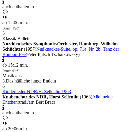
auch enthalten in
ab 12:06 min.
Dauer: 1'20''
5
Klassik Ballett
Norddeutsches Symphonie-Orchester, Hamburg, Wilhelm
Schüchter
(1957)
Nußknacker-Suite, op. 71a, Nr. 2b: Tanz der
Bonbon-Fee
(Peter Iljitsch Tschaikowsky)
ab 15:12 min.
Dauer: 0'46''
Musik aus:
3.
Das häßliche junge Entlein
6
Kinderlieder NDR/H. Sellentin 1963
Knabenchor des NDR, Horst Sellentin
(1963)
Alle meine
Entchen
(trad./arr. Bert Brac)
auch enthalten in
ab 20:06 min.