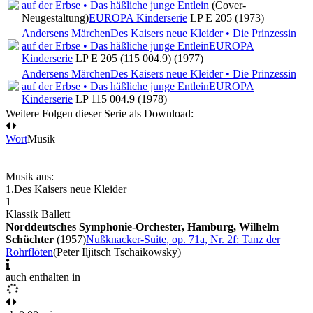
auf der Erbse • Das häßliche junge Entlein
(Cover-
Neugestaltung)
EUROPA Kinderserie
LP E 205 (1973)
Andersens Märchen
Des Kaisers neue Kleider • Die Prinzessin
auf der Erbse • Das häßliche junge Entlein
EUROPA
Kinderserie
LP E 205 (115 004.9) (1977)
Andersens Märchen
Des Kaisers neue Kleider • Die Prinzessin
auf der Erbse • Das häßliche junge Entlein
EUROPA
Kinderserie
LP 115 004.9 (1978)
Weitere Folgen dieser Serie als Download:
Wort
Musik
Musik aus:
1.
Des Kaisers neue Kleider
1
Klassik Ballett
Norddeutsches Symphonie-Orchester, Hamburg, Wilhelm
Schüchter
(1957)
Nußknacker-Suite, op. 71a, Nr. 2f: Tanz der
Rohrflöten
(Peter Iljitsch Tschaikowsky)
auch enthalten in