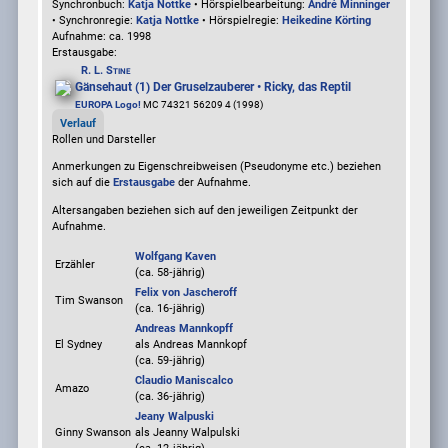
Synchronbuch:
Katja Nottke
• Hörspielbearbeitung:
André Minninger
• Synchronregie:
Katja Nottke
• Hörspielregie:
Heikedine Körting
Aufnahme:
ca. 1998
Erstausgabe:
R. L. Stine
Gänsehaut (1) Der Gruselzauberer • Ricky, das Reptil
EUROPA Logo!
MC 74321 56209 4 (1998)
Verlauf
Rollen und Darsteller
Anmerkungen zu Eigenschreibweisen (Pseudonyme etc.) beziehen
sich auf die
Erstausgabe
der Aufnahme
.
Altersangaben beziehen sich auf den jeweiligen
Zeitpunkt der
Aufnahme
.
Wolfgang Kaven
Erzähler
(ca. 58‑jährig)
Felix von Jascheroff
Tim Swanson
(ca. 16‑jährig)
Andreas Mannkopff
El Sydney
als
Andreas Mannkopf
(ca. 59‑jährig)
Claudio Maniscalco
Amazo
(ca. 36‑jährig)
Jeany Walpuski
Ginny Swanson
als
Jeanny Walpulski