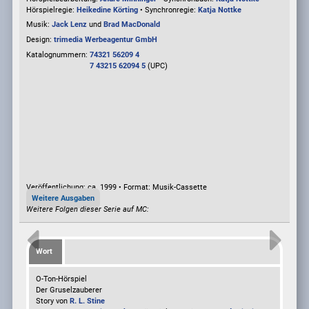
Hörspielregie:
Heikedine Körting
• Synchronregie:
Katja Nottke
Musik:
Jack Lenz
und
Brad MacDonald
Design:
trimedia Werbeagentur GmbH
Katalognummern:
74321 56209 4
7 43215 62094 5
(UPC)
Veröffentlichung: ca. 1999
•
Format: Musik-Cassette
Weitere Ausgaben
Weitere Folgen dieser Serie auf MC:
Wort
O-Ton-Hörspiel
Der Gruselzauberer
Story von
R. L. Stine