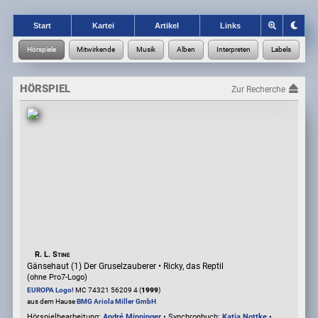
Start
Kartei
Artikel
Links
HÖRSPIEL
Zur Recherche
R. L. Stine
Gänsehaut (1) Der Gruselzauberer • Ricky, das Reptil
(ohne Pro7-Logo)
EUROPA Logo!
MC 74321 56209 4 (
1999
)
aus dem Hause
BMG Ariola Miller GmbH
Hörspielbearbeitung:
André Minninger
• Synchronbuch:
Katja Nottke
•