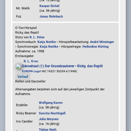
(ca. 12‑jährig)
Kaspar Eichel
Mr. Malik
(ca. 56‑jährig)
Foz
Jonas Rohrbach
O-Ton-Hörspiel
Ricky, das Reptil
Story von
R. L. Stine
Synchronbuch:
Katja Nottke
• Hörspielbearbeitung:
André Minninger
• Synchronregie:
Katja Nottke
• Hörspielregie:
Heikedine Körting
Aufnahme:
ca. 1998
Erstausgabe:
R. L. Stine
Gänsehaut (1) Der Gruselzauberer • Ricky, das Reptil
EUROPA Logo!
MC 74321 56209 4 (1998)
Verlauf
Rollen und Darsteller
Altersangaben beziehen sich auf den jeweiligen
Zeitpunkt der
Aufnahme
.
Wolfgang Kaven
Erzähler
(ca. 58‑jährig)
Ricky Beamer
Sascha Nachtigall
Julia Meynen
Iris Candler
(ca. 16‑jährig)
Tobias Nath