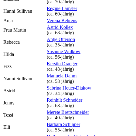
(ca. 70‑jährig)
Regine Lamster
Hanni Sullivan
(ca. 60‑jährig)
Anja
Verena Behrens
Astrid Kollex
Frau Martin
(ca. 68‑jährig)
Antje Otterson
Rebecca
(ca. 35‑jährig)
Susanne Wulkow
Hilda
(ca. 56‑jährig)
Kerstin Draeger
Fizz
(ca. 48‑jährig)
Manuela Dahm
Nanni Sullivan
(ca. 58‑jährig)
Sabrina Heuer-Diakow
Astrid
(ca. 34‑jährig)
Reinhilt Schneider
Jenny
(ca. 68‑jährig)
Merete Brettschneider
Tessi
(ca. 40‑jährig)
Barbara Schipper
Elli
(ca. 55‑jährig)