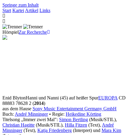
Springe zum Inhalt
Start
Kartei
Artikel
Links
Hörspiel
Zur Recherche
Enid Blyton
Hanni und Nanni (45) auf heißer Spur
EUROPA
CD
88883 78628 2 (
2014
)
aus dem Hause
Sony Music Entertainment Germany GmbH
Buch:
André Minninger
• Regie:
Heikedine Körting
Titelsong „Immer zwei Mal":
Simon Bertling
(Musik/STIL),
Christian Hagitte
(Musik/STIL),
Hilla Fitzen
(Text),
André
Minninger
(Text),
Katja Friedenberg
(Interpret) und
Mara Kim