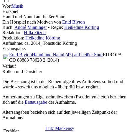
Wort
Musik
Hörspiel
Hanni und Nanni auf heißer Spur
Ein Hörspiel nach Motiven von
Enid Blyton
Buch:
André Minninger
• Regie:
Heikedine Körting
Redaktion:
Hilla Fitzen
Produktion:
Heikedine Körting
Aufnahme:
ca. 2014, Tonstudio Körting
Erstausgabe:
Enid Blyton
Hanni und Nanni (45) auf heißer Spur
EUROPA
CD 88883 78628 2 (2014)
Verlauf
Rollen und Darsteller
Die Besetzung ist in der
Reihenfolge ihres Auftretens
sortiert und
wurde - soweit uns möglich -
überprüft bzw. ergänzt
.
Anmerkungen zu Eigenschreibweisen (Pseudonyme etc.) beziehen
sich auf die
Erstausgabe
der Aufnahme
.
Altersangaben beziehen sich auf den jeweiligen
Zeitpunkt der
Aufnahme
.
Lutz Mackensy
Erzähler