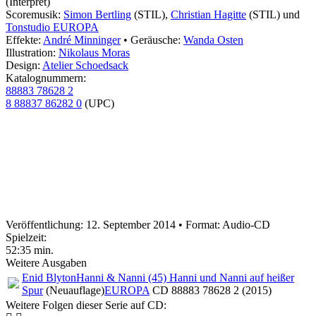
(Interpret)
Scoremusik:
Simon Bertling
(STIL),
Christian Hagitte
(STIL) und
Tonstudio EUROPA
Effekte:
André Minninger
• Geräusche:
Wanda Osten
Illustration:
Nikolaus Moras
Design:
Atelier Schoedsack
Katalognummern:
88883 78628 2
8 88837 86282 0
(UPC)
Veröffentlichung: 12. September 2014
•
Format: Audio-CD
Spielzeit:
52:35 min.
Weitere Ausgaben
Enid Blyton
Hanni & Nanni (45) Hanni und Nanni auf heißer
Spur
(Neuauflage)
EUROPA
CD 88883 78628 2 (2015)
Weitere Folgen dieser Serie auf CD: