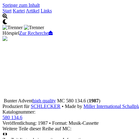
Springe zum Inhalt
Start
Kartei
Artikel
Links
Hörspiel
Zur Recherche
Bunter Advent
high quality
MC 580 134.6 (
1987
)
Produziert für
SCHLECKER
• Made by
Miller International Schall
Katalognummer:
580 134.6
Veröffentlichung: 1987
•
Format: Musik-Cassette
Weitere Teile dieser Reihe auf MC: