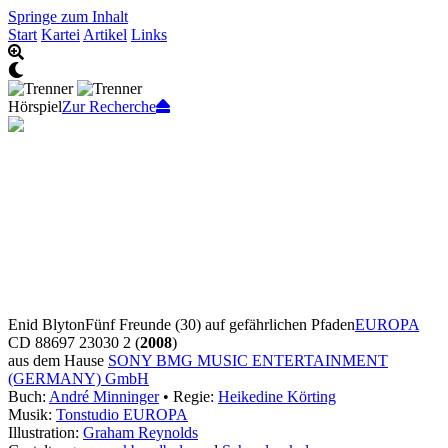
Springe zum Inhalt
Start
Kartei
Artikel
Links
Hörspiel
Zur Recherche
Enid Blyton
Fünf Freunde (30) auf gefährlichen Pfaden
EUROPA
CD 88697 23030 2 (
2008
)
aus dem Hause
SONY BMG MUSIC ENTERTAINMENT
(GERMANY) GmbH
Buch:
André Minninger
• Regie:
Heikedine Körting
Musik:
Tonstudio EUROPA
Illustration:
Graham Reynolds