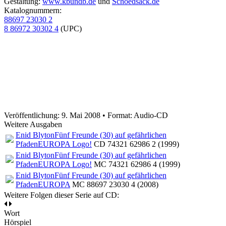
Gestaltung:
www.kbundb.de
und
Schoedsack.de
Katalognummern:
88697 23030 2
8 86972 30302 4
(UPC)
Veröffentlichung: 9. Mai 2008
•
Format: Audio-CD
Weitere Ausgaben
Enid Blyton
Fünf Freunde (30) auf gefährlichen
Pfaden
EUROPA Logo!
CD 74321 62986 2 (1999)
Enid Blyton
Fünf Freunde (30) auf gefährlichen
Pfaden
EUROPA Logo!
MC 74321 62986 4 (1999)
Enid Blyton
Fünf Freunde (30) auf gefährlichen
Pfaden
EUROPA
MC 88697 23030 4 (2008)
Weitere Folgen dieser Serie auf CD:
Wort
Hörspiel