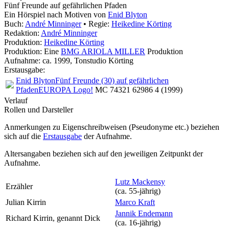
Fünf Freunde auf gefährlichen Pfaden
Ein Hörspiel nach Motiven von
Enid Blyton
Buch:
André Minninger
• Regie:
Heikedine Körting
Redaktion:
André Minninger
Produktion:
Heikedine Körting
Produktion: Eine
BMG ARIOLA MILLER
Produktion
Aufnahme:
ca. 1999, Tonstudio Körting
Erstausgabe:
Enid Blyton
Fünf Freunde (30) auf gefährlichen
Pfaden
EUROPA Logo!
MC 74321 62986 4 (1999)
Verlauf
Rollen und Darsteller
Anmerkungen zu Eigenschreibweisen (Pseudonyme etc.) beziehen
sich auf die
Erstausgabe
der Aufnahme
.
Altersangaben beziehen sich auf den jeweiligen
Zeitpunkt der
Aufnahme
.
Lutz Mackensy
Erzähler
(ca. 55‑jährig)
Julian Kirrin
Marco Kraft
Jannik Endemann
Richard Kirrin, genannt Dick
(ca. 16‑jährig)