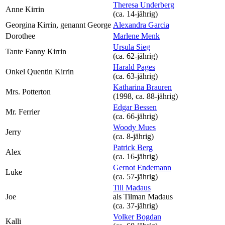
Theresa Underberg
Anne Kirrin
(ca. 14‑jährig)
Georgina Kirrin, genannt George
Alexandra Garcia
Dorothee
Marlene Menk
Ursula Sieg
Tante Fanny Kirrin
(ca. 62‑jährig)
Harald Pages
Onkel Quentin Kirrin
(ca. 63‑jährig)
Katharina Brauren
Mrs. Potterton
(
1998
, ca. 88‑jährig)
Edgar Bessen
Mr. Ferrier
(ca. 66‑jährig)
Woody Mues
Jerry
(ca. 8‑jährig)
Patrick Berg
Alex
(ca. 16‑jährig)
Gernot Endemann
Luke
(ca. 57‑jährig)
Till Madaus
Joe
als
Tilman Madaus
(ca. 37‑jährig)
Volker Bogdan
Kalli