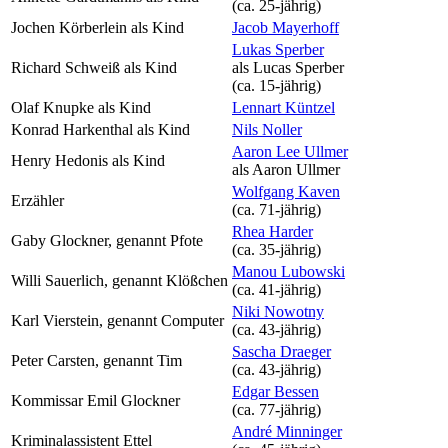
(ca. 25‑jährig)
Jochen Körberlein als Kind
Jacob Mayerhoff
Lukas Sperber
Richard Schweiß als Kind
als
Lucas Sperber
(ca. 15‑jährig)
Olaf Knupke als Kind
Lennart Küntzel
Konrad Harkenthal als Kind
Nils Noller
Aaron Lee Ullmer
Henry Hedonis als Kind
als
Aaron Ullmer
Wolfgang Kaven
Erzähler
(ca. 71‑jährig)
Rhea Harder
Gaby Glockner, genannt Pfote
(ca. 35‑jährig)
Manou Lubowski
Willi Sauerlich, genannt Klößchen
(ca. 41‑jährig)
Niki Nowotny
Karl Vierstein, genannt Computer
(ca. 43‑jährig)
Sascha Draeger
Peter Carsten, genannt Tim
(ca. 43‑jährig)
Edgar Bessen
Kommissar Emil Glockner
(ca. 77‑jährig)
André Minninger
Kriminalassistent Ettel