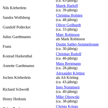
(ca. 45‑jährig)
Marek Harloff
Nils Körberlein
(ca. 39‑jährig)
Christina Holsten
Sandra Wolfsberg
(ca. 48‑jährig)
Oliver Geilhardt
Gundolf Pollecker
(ca. 33‑jährig)
Marc Robinson
Julius Gardtmanns
als
Mark Robinson
Dustin Sattler-Semmelrogge
Franz
(ca. 30‑jährig)
Christian Rudolf
Konrad Harkenthal
(ca. 46‑jährig)
Mara Bergmann
Annette Gardtmanns
(ca. 28‑jährig)
Alexander Körting
Jochen Körberlein
als
Ali Körting
(ca. 43‑jährig)
Ingo Nommsen
Richard Schweiß
(ca. 40‑jährig)
Mike Olsowski
Henry Hedonis
(ca. 38‑jährig)
Christa Krings