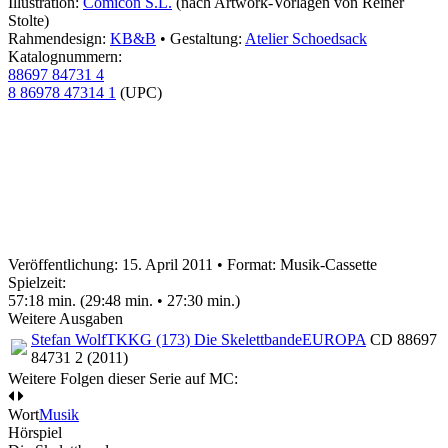
Illustration:
Comicon S.L.
(nach Artwork-Vorlagen von Reiner
Stolte)
Rahmendesign:
KB&B
• Gestaltung:
Atelier Schoedsack
Katalognummern:
88697 84731 4
8 86978 47314 1
(UPC)
Veröffentlichung: 15. April 2011
•
Format: Musik-Cassette
Spielzeit:
57:18 min. (29:48 min. • 27:30 min.)
Weitere Ausgaben
Stefan Wolf
TKKG (173) Die Skelettbande
EUROPA
CD 88697
84731 2 (2011)
Weitere Folgen dieser Serie auf MC:
Wort
Musik
Hörspiel