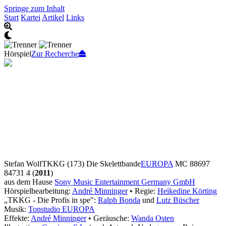
Springe zum Inhalt
Start
Kartei
Artikel
Links
Hörspiel
Zur Recherche
Stefan Wolf
TKKG (173) Die Skelettbande
EUROPA
MC 88697
84731 4 (
2011
)
aus dem Hause
Sony Music Entertainment Germany GmbH
Hörspielbearbeitung:
André Minninger
• Regie:
Heikedine Körting
„TKKG - Die Profis in spe":
Ralph Bonda
und
Lutz Büscher
Musik:
Tonstudio EUROPA
Effekte:
André Minninger
• Geräusche:
Wanda Osten