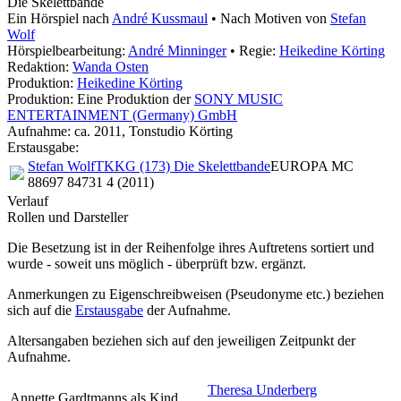
Die Skelettbande
Ein Hörspiel nach
André Kussmaul
• Nach Motiven von
Stefan
Wolf
Hörspielbearbeitung:
André Minninger
• Regie:
Heikedine Körting
Redaktion:
Wanda Osten
Produktion:
Heikedine Körting
Produktion: Eine Produktion der
SONY MUSIC
ENTERTAINMENT (Germany) GmbH
Aufnahme:
ca. 2011, Tonstudio Körting
Erstausgabe:
Stefan Wolf
TKKG (173) Die Skelettbande
EUROPA MC
88697 84731 4 (2011)
Verlauf
Rollen und Darsteller
Die Besetzung ist in der
Reihenfolge ihres Auftretens
sortiert und
wurde - soweit uns möglich -
überprüft bzw. ergänzt
.
Anmerkungen zu Eigenschreibweisen (Pseudonyme etc.) beziehen
sich auf die
Erstausgabe
der Aufnahme
.
Altersangaben beziehen sich auf den jeweiligen
Zeitpunkt der
Aufnahme
.
Theresa Underberg
Annette Gardtmanns als Kind