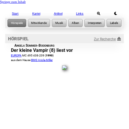
Springe zum Inhalt
Start
Kartei
Artikel
Links
HÖRSPIEL
Zur Recherche
Angela Sommer-Bodenburg
Der kleine Vampir (8) liest vor
EUROPA
MC 495 438-209 (
1990
)
aus dem Hause
BMG Ariola-Miller