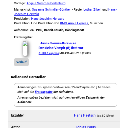
Vorlage:
Angela Sommer-Bodenburg
Manuskript:
Susanne Schindler-Günther
• Regie:
Lothar Zibell
und
Hans-
Joachim Herwald
Produktion:
Hans-Joachim Herwald
Produktion: Eine Produktion von
BMG Ariola Express
, München
Aufnahme:
ca. 1989, Rabbit-Studio, Bönningstedt
Erstausgabe:
Angela Sommer-Bodenburg
Der kleine Vampir (8) liest vor
ARIOLA express
MC 495 438-215 (1989)
Verlauf
Rollen und Darsteller
Anmerkungen zu Eigenschreibweisen (Pseudonyme etc.) beziehen
sich auf die
Erstausgabe
der Aufnahme
.
Altersangaben beziehen sich auf den jeweiligen
Zeitpunkt der
Aufnahme
.
Erzähler
Hans Paetsch
(ca. 80‑jährig)
Anton
Tobias Pauls