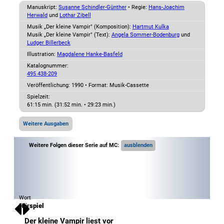
Manuskript:
Susanne Schindler-Günther
• Regie:
Hans-Joachim
Herwald
und
Lothar Zibell
Musik „Der kleine Vampir" (Komposition):
Hartmut Kulka
Musik „Der kleine Vampir" (Text):
Angela Sommer-Bodenburg
und
Ludger Billerbeck
Illustration:
Magdalene Hanke-Basfeld
Katalognummer:
495 438-209
Veröffentlichung: 1990
•
Format: Musik-Cassette
Spielzeit:
61:15 min. (31:52 min. • 29:23 min.)
Weitere Ausgaben
Weitere Folgen dieser Serie auf MC:
Wort
Hörspiel
Der kleine Vampir liest vor