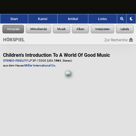
Start
Kartei
Artikel
Links
HÖRSPIEL
Zur Recherche
Children's Introduction To A World Of Good Music
STEREO-FIDELITY
LP SF-15300 (USA
1961
, Stereo)
aus dem Hause
Miller International Co.