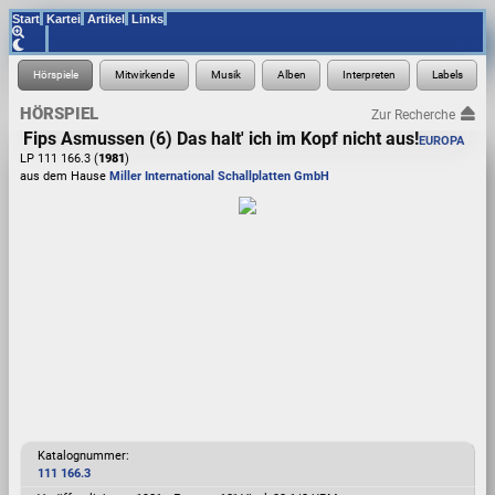
Start
Kartei
Artikel
Links
HÖRSPIEL
Zur Recherche
Fips Asmussen (6) Das halt' ich im Kopf nicht aus!
EUROPA
LP 111 166.3 (
1981
)
aus dem Hause
Miller International Schallplatten GmbH
Katalognummer:
111 166.3