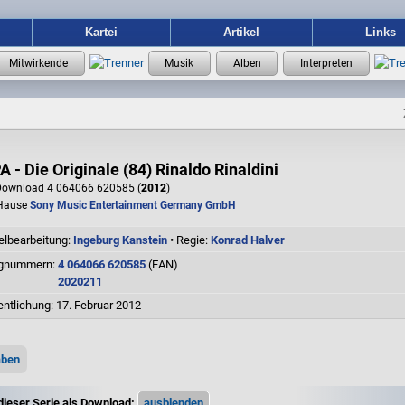
Kartei
Artikel
Links
 - Die Originale (84) Rinaldo Rinaldini
ownload 4 064066 620585 (
2012
)
Hause
Sony Music Entertainment Germany GmbH
elbearbeitung:
Ingeburg Kanstein
• Regie:
Konrad Halver
ognummern:
4 064066 620585
(EAN)
2020211
entlichung: 17. Februar 2012
aben
dieser Serie als Download: