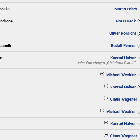
ndella
Marco Fehrs
androne
Horst Beck
(
Oliver Röhricht
(
tinelli
Rudolf Fenner
(
in
Konrad Halver
(
unter Pseudonym
„Christoph Rudolf“
(--)
Michael Weckler
(
(--)
Konrad Halver
(
(--)
Claus Wagener
(--)
Michael Weckler
(
(--)
Konrad Halver
(
(--)
Claus Wagener