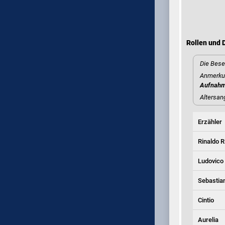
Rollen und D
Die Bese
Anmerkun
Aufnah
Altersan
Erzähler
Rinaldo R
Ludovico
Sebastia
Cintio
Aurelia