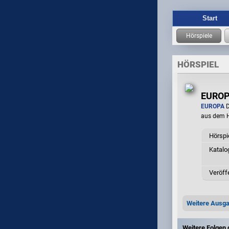
Start
HÖRSPIEL
EUROPA
EUROPA
D
aus dem 
Hörspi
Katal
Veröff
Weitere Ausg
Weitere Folgen 