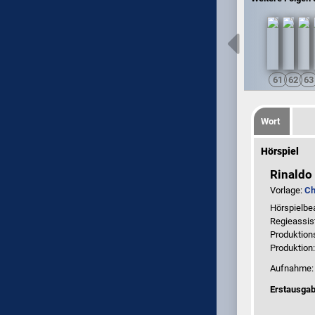
Wort
Hörspiel
Rinaldo 
Vorlage:
Ch
Hörspielbe
Regieassis
Produktion
Produktion
Aufnahme
Erstausgab