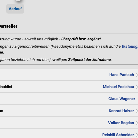
Verlauf
arsteller
tzung wurde - soweit uns möglich -
überprüft bzw. ergänzt
.
gen zu Eigenschreibweisen (Pseudonyme etc.) beziehen sich auf die
Erstausg
me
.
gaben beziehen sich auf den jeweiligen
Zeitpunkt der Aufnahme
.
Hans Paetsch
(
inaldini
Michael Poelchau
(
Claus Wagener
no
Konrad Halver
(
Volker Bogdan
(
Reinhilt Schneider
(