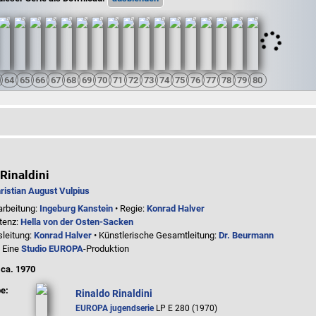
Rinaldini
ristian August Vulpius
arbeitung:
Ingeburg Kanstein
• Regie:
Konrad Halver
tenz:
Hella von der Osten-Sacken
sleitung:
Konrad Halver
• Künstlerische Gesamtleitung:
Dr. Beurmann
: Eine
Studio EUROPA
-Produktion
:
ca. 1970
e:
Rinaldo Rinaldini
EUROPA jugendserie
LP E 280 (1970)