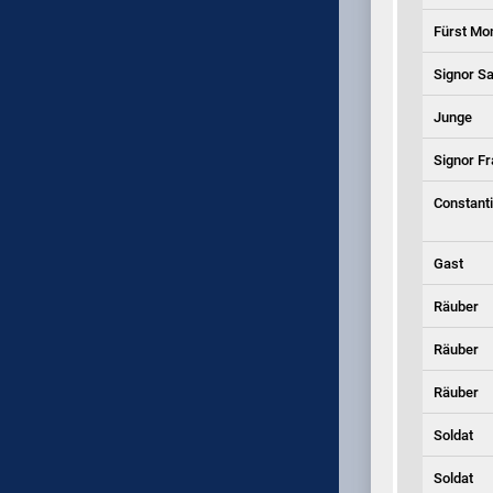
Fürst Mo
Signor S
Junge
Signor Fra
Constant
Gast
Räuber
Räuber
Räuber
Soldat
Soldat