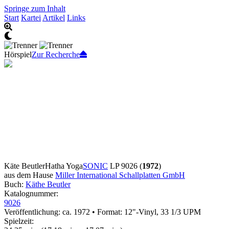
Springe zum Inhalt
Start
Kartei
Artikel
Links
Hörspiel
Zur Recherche
Käte Beutler
Hatha Yoga
SONIC
LP 9026 (
1972
)
aus dem Hause
Miller International Schallplatten GmbH
Buch:
Käthe Beutler
Katalognummer:
9026
Veröffentlichung: ca. 1972
•
Format: 12"-Vinyl, 33 1/3 UPM
Spielzeit: