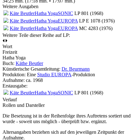
34:25 min. (17:18 min. • 17:07 min.)
Weitere Ausgaben
Käte Beutler
Hatha Yoga
SONIC
LP 801 (1968)
Käte Beutler
Hatha Yoga
EUROPA
LP E 1078 (1976)
Käte Beutler
Hatha Yoga
EUROPA
MC 4283 (1976)
Weitere Teile dieser Reihe auf LP:
Wort
Freizeit
Hatha Yoga
Buch:
Käthe Beutler
Künstlerische Gesamtleitung:
Dr. Beurmann
Produktion: Eine
Studio EUROPA
-Produktion
Aufnahme:
ca. 1968
Erstausgabe:
Käte Beutler
Hatha Yoga
SONIC
LP 801 (1968)
Verlauf
Rollen und Darsteller
Die Besetzung ist in der
Reihenfolge ihres Auftretens
sortiert und
wurde - soweit uns möglich -
überprüft bzw. ergänzt
.
Altersangaben beziehen sich auf den jeweiligen
Zeitpunkt der
Aufnahme
.