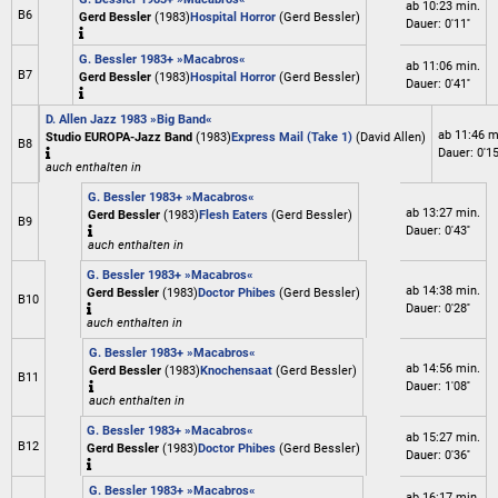
ab 10:23 min.
B6
Gerd Bessler
(1983)
Hospital Horror
(Gerd Bessler)
Dauer: 0'11''
G. Bessler 1983+ »Macabros«
ab 11:06 min.
B7
Gerd Bessler
(1983)
Hospital Horror
(Gerd Bessler)
Dauer: 0'41''
D. Allen Jazz 1983 »Big Band«
ab 11:46 m
Studio EUROPA-Jazz Band
(1983)
Express Mail (Take 1)
(David Allen)
B8
Dauer: 0'15'
auch enthalten in
G. Bessler 1983+ »Macabros«
ab 13:27 min.
Gerd Bessler
(1983)
Flesh Eaters
(Gerd Bessler)
B9
Dauer: 0'43''
auch enthalten in
G. Bessler 1983+ »Macabros«
ab 14:38 min.
Gerd Bessler
(1983)
Doctor Phibes
(Gerd Bessler)
B10
Dauer: 0'28''
auch enthalten in
G. Bessler 1983+ »Macabros«
ab 14:56 min.
Gerd Bessler
(1983)
Knochensaat
(Gerd Bessler)
B11
Dauer: 1'08''
auch enthalten in
G. Bessler 1983+ »Macabros«
ab 15:27 min.
B12
Gerd Bessler
(1983)
Doctor Phibes
(Gerd Bessler)
Dauer: 0'36''
G. Bessler 1983+ »Macabros«
ab 16:17 min.