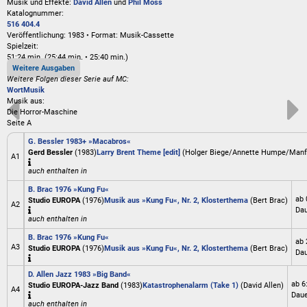
Musik und Effekte:
David Allen
und
Phil Moss
Katalognummer:
516 404.4
Veröffentlichung: 1983
•
Format: Musik-Cassette
Spielzeit:
51:24 min. (25:44 min. • 25:40 min.)
Weitere Ausgaben
Weitere Folgen dieser Serie auf MC:
Wort
Musik
Musik aus:
Die Horror-Maschine
Seite A
G. Bessler 1983+ »Macabros«
Gerd Bessler
(1983)
Larry Brent Theme [edit]
(Holger Biege/Annette Humpe/Manf
A1
auch enthalten in
B. Brac 1976 »Kung Fu«
ab 
Studio EUROPA
(1976)
Musik aus »Kung Fu«, Nr. 2, Klosterthema
(Bert Brac)
A2
Dau
auch enthalten in
B. Brac 1976 »Kung Fu«
ab 
A3
Studio EUROPA
(1976)
Musik aus »Kung Fu«, Nr. 2, Klosterthema
(Bert Brac)
Dau
D. Allen Jazz 1983 »Big Band«
ab 6
Studio EUROPA-Jazz Band
(1983)
Katastrophenalarm (Take 1)
(David Allen)
A4
Dauer
auch enthalten in