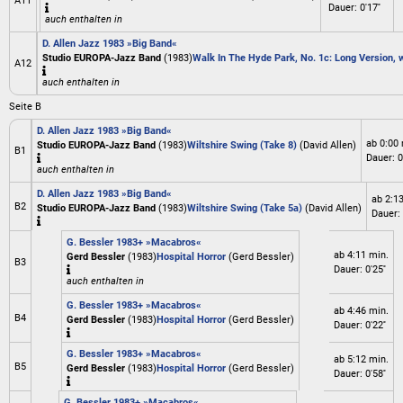
A11
Dauer: 0'17''
auch enthalten in
D. Allen Jazz 1983 »Big Band«
Studio EUROPA-Jazz Band
(1983)
Walk In The Hyde Park, No. 1c: Long Version, 
A12
auch enthalten in
Seite B
D. Allen Jazz 1983 »Big Band«
ab 0:00 
Studio EUROPA-Jazz Band
(1983)
Wiltshire Swing (Take 8)
(David Allen)
B1
Dauer: 0'
auch enthalten in
D. Allen Jazz 1983 »Big Band«
ab 2:1
B2
Studio EUROPA-Jazz Band
(1983)
Wiltshire Swing (Take 5a)
(David Allen)
Dauer: 
G. Bessler 1983+ »Macabros«
ab 4:11 min.
Gerd Bessler
(1983)
Hospital Horror
(Gerd Bessler)
B3
Dauer: 0'25''
auch enthalten in
G. Bessler 1983+ »Macabros«
ab 4:46 min.
B4
Gerd Bessler
(1983)
Hospital Horror
(Gerd Bessler)
Dauer: 0'22''
G. Bessler 1983+ »Macabros«
ab 5:12 min.
B5
Gerd Bessler
(1983)
Hospital Horror
(Gerd Bessler)
Dauer: 0'58''
G. Bessler 1983+ »Macabros«