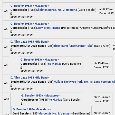
G. Bessler 1983+ »Macabros«
ab 8:17 min.
Gerd Bessler
(1983)
Skeleton Bones, No. 2: Hysteria
(Gerd Bessler)
A5
Dauer: 0'30''
auch enthalten in
G. Bessler 1983+ »Macabros«
Gerd Bessler
(1983)
Larry Brent Theme
(Holger Biege/Annette Humpe/Manfred Ta
A6
auch enthalten in
D. Allen Jazz 1983 »Big Band«
a
Studio EUROPA-Jazz Band
(1983)
Biggy Band (unbekannter Take)
(David Allen)
A7
D
auch enthalten in
G. Bessler 1983+ »Macabros«
ab 19:40 min.
Gerd Bessler
(1983)
The Maniac
(Gerd Bessler)
A8
Dauer: 1'39''
auch enthalten in
D. Allen Jazz 1983 »Big Band«
Studio EUROPA-Jazz Band
(1983)
Walk In The Hyde Park, No. 1b: Long Version, wi
A9
auch enthalten in
G. Bessler 1983+ »Macabros«
ab 21:54 min.
A10
Gerd Bessler
(1983)
The Maniac
(Gerd Bessler)
Dauer: 1'08''
G. Bessler 1983+ »Macabros«
ab 22:58 min.
Gerd Bessler
(1983)
Marotsch, No. 3: Vampyr
(Gerd Bessler)