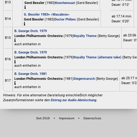
B13
Gerd Bessler
(1983)
Knochensaat
(Gerd Bessler)
Dauer: 0'13''
G. Bessler 1983+ »Macabros«
ab 17:14 min.
B14
Gerd Bessler
(1983)
Doctor Phibes
(Gerd Bessler)
Dauer: 0'20''
B. George Orch. 1979
ab 23:06
London Philharmonic Orchestra
(1979)
Royalty Theme
(Betty George)
B15
Dauer: 0'5
auch enthalten in
B. George Orch. 1979
London Philharmonic Orchestra
(1979)
Royalty Theme (alternate take)
(Betty Ge
B16
auch enthalten in
B. George Orch. 1981
ab 25:17 
London Philharmonic Orchestra
(1981)
Siegermarsch
(Betty George)
B17
Dauer: 0'23
auch enthalten in
Hinweis: Für eine alternative Darstellung einschließlich möglicher
Zusatzinformationen siehe den
Eintrag zur Audio-Abmischung
.
Seit 2016
•
Impressum
•
Datenschutz