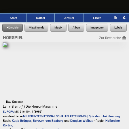
Start
Kartei
Artikel
Links
HÖRSPIEL
Zur Recherche
Dan Shocker
Larry Brent (4) Die Horror-Maschine
EUROPA
MC 516 404.4 (
1983
)
aus dem Hause
MILLER INTERNATIONAL SCHALLPLATTEN GMBH, Quickborn bei Hamburg
Buch:
Katja Brügger
,
Bertram von Boxberg
und
Douglas Welbat
• Regie:
Heikedine
Körting