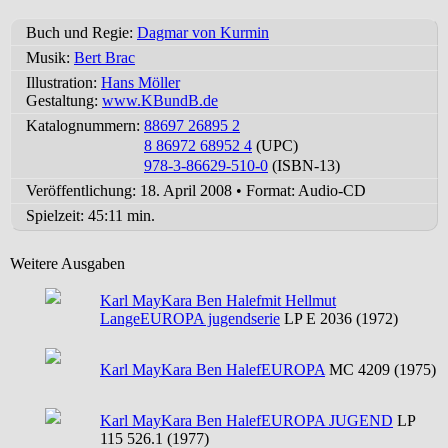
Buch und Regie:
Dagmar von Kurmin
Musik:
Bert Brac
Illustration:
Hans Möller
Gestaltung:
www.KBundB.de
Katalognummern:
88697 26895 2
8 86972 68952 4
(UPC)
978-3-86629-510-0
(ISBN-13)
Veröffentlichung: 18. April 2008
•
Format: Audio-CD
Spielzeit:
45:11 min.
Weitere Ausgaben
Karl May
Kara Ben Halef
mit Hellmut
Lange
EUROPA jugendserie
LP E 2036 (1972)
Karl May
Kara Ben Halef
EUROPA
MC 4209 (1975)
Karl May
Kara Ben Halef
EUROPA JUGEND
LP
115 526.1 (1977)