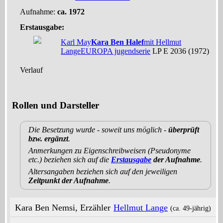
Aufnahme:
ca. 1972
Erstausgabe:
Karl May
Kara Ben Halef
mit Hellmut
Lange
EUROPA jugendserie
LP E 2036 (1972)
Verlauf
Rollen und Darsteller
Die Besetzung wurde - soweit uns möglich -
überprüft
bzw. ergänzt
.
Anmerkungen zu Eigenschreibweisen (Pseudonyme
etc.) beziehen sich auf die
Erstausgabe
der Aufnahme
.
Altersangaben beziehen sich auf den jeweiligen
Zeitpunkt der Aufnahme
.
Kara Ben Nemsi, Erzähler
Hellmut Lange
(ca. 49‑jährig)