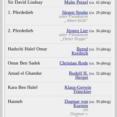
Sir David Lindsay
Malte Petzel
(ca. 42‑jährig)
1. Pferdedieb
Jürgen Strube
(ca. 29‑jährig)
unter Pseudonym
„Albert Held“
2. Pferdedieb
Jürgen Lier
(ca. 36‑jährig)
unter Pseudonym
„Dieter Hoppe“
Hadschi Halef Omar
Bernd
(ca. 33‑jährig)
Kreibich
Omar Ben Sadek
Christian Rode
(ca. 36‑jährig)
Amad el Ghandur
Rudolf H.
(ca. 32‑jährig)
Herget
Kara Ben Halef
Klaus-Gerwin
Tränckler
Hanneh
Dagmar von
(ca. 39‑jährig)
Kurmin
als
Dagmar v.