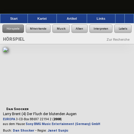
Start
Kartei
Artikel
Links
HÖRSPIEL
Zur Recherche
Dan Shocker
Larry Brent (4) Der Fluch der blutenden Augen
EUROPA
3-CD-Box 88697 22194 2 (
2008
)
aus dem Hause
Sony BMG Music Entertainment (Germany) GmbH
Buch:
Dan Shocker
• Regie:
Janet Sunjic