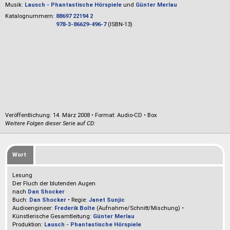
Musik:
Lausch - Phantastische Hörspiele
und
Günter Merlau
Katalognummern:
88697 22194 2
978-3-86629-496-7
(ISBN-13)
Veröffentlichung: 14. März 2008
•
Format: Audio-CD • Box
Weitere Folgen dieser Serie auf CD:
Wort
Lesung
Der Fluch der blutenden Augen
nach
Dan Shocker
Buch:
Dan Shocker
• Regie:
Janet Sunjic
Audioengineer:
Frederik Bolte
(Aufnahme/Schnitt/Mischung) •
Künstlerische Gesamtleitung:
Günter Merlau
Produktion:
Lausch - Phantastische Hörspiele