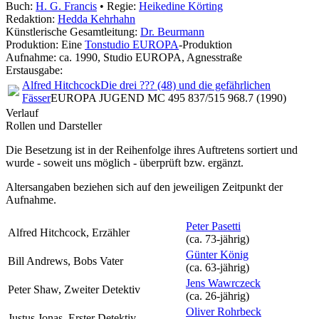
Buch:
H. G. Francis
• Regie:
Heikedine Körting
Redaktion:
Hedda Kehrhahn
Künstlerische Gesamtleitung:
Dr. Beurmann
Produktion: Eine
Tonstudio EUROPA
-Produktion
Aufnahme:
ca. 1990, Studio EUROPA, Agnesstraße
Erstausgabe:
Alfred Hitchcock
Die drei ??? (48) und die gefährlichen
Fässer
EUROPA JUGEND MC 495 837/515 968.7 (1990)
Verlauf
Rollen und Darsteller
Die Besetzung ist in der
Reihenfolge ihres Auftretens
sortiert und
wurde - soweit uns möglich -
überprüft bzw. ergänzt
.
Altersangaben beziehen sich auf den jeweiligen
Zeitpunkt der
Aufnahme
.
Peter Pasetti
Alfred Hitchcock, Erzähler
(ca. 73‑jährig)
Günter König
Bill Andrews, Bobs Vater
(ca. 63‑jährig)
Jens Wawrczeck
Peter Shaw, Zweiter Detektiv
(ca. 26‑jährig)
Oliver Rohrbeck
Justus Jonas, Erster Detektiv