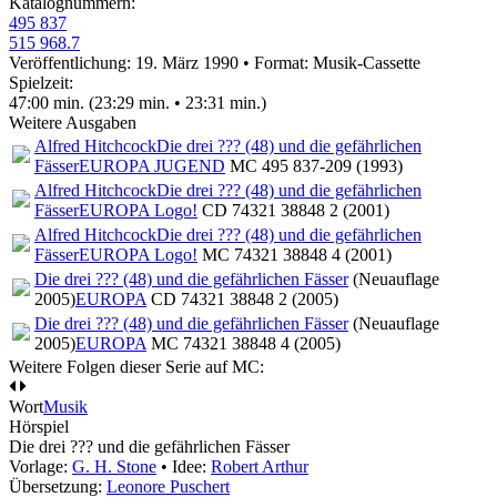
Katalognummern:
495 837
515 968.7
Veröffentlichung: 19. März 1990
•
Format: Musik-Cassette
Spielzeit:
47:00 min. (23:29 min. • 23:31 min.)
Weitere Ausgaben
Alfred Hitchcock
Die drei ??? (48) und die gefährlichen
Fässer
EUROPA JUGEND
MC 495 837-209 (1993)
Alfred Hitchcock
Die drei ??? (48) und die gefährlichen
Fässer
EUROPA Logo!
CD 74321 38848 2 (2001)
Alfred Hitchcock
Die drei ??? (48) und die gefährlichen
Fässer
EUROPA Logo!
MC 74321 38848 4 (2001)
Die drei ??? (48) und die gefährlichen Fässer
(Neuauflage
2005)
EUROPA
CD 74321 38848 2 (2005)
Die drei ??? (48) und die gefährlichen Fässer
(Neuauflage
2005)
EUROPA
MC 74321 38848 4 (2005)
Weitere Folgen dieser Serie auf MC:
Wort
Musik
Hörspiel
Die drei ??? und die gefährlichen Fässer
Vorlage:
G. H. Stone
• Idee:
Robert Arthur
Übersetzung:
Leonore Puschert