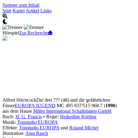
Springe zum Inhalt
Start
Kartei
Artikel
Links
Hörspiel
Zur Recherche
Alfred Hitchcock
Die drei ??? (48) und die gefährlichen
Fässer
EUROPA JUGEND
MC 495 837/515 968.7 (
1990
)
aus dem Hause
Miller International Schallplatten GmbH
Buch:
H. G. Francis
• Regie:
Heikedine Körting
Musik:
Tonstudio EUROPA
Effekte:
Tonstudio EUROPA
und
Roland Michel
Illustration:
Aiga Rasch