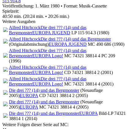
515 914.8
Veröffentlichung: 1. März 1980
•
Format: Musik-Cassette
Spielzeit:
40:50 min. (20:24 min. • 20:26 min.)
Weitere Ausgaben
Alfred Hitchcock
Die drei ??? (14) und das
Bergmonster
EUROPA JUGEND
LP 115 914.3 (1980)
Alfred Hitchcock
Die drei ??? (14) und das Bergmonster
(Originalabmischung)
EUROPA JUGEND
MC 490 686 (1990)
Alfred Hitchcock
Die drei ??? (14) und das
Bergmonster
EUROPA Logo!
MC 74321 38814 4 PC 209
(1996)
Alfred Hitchcock
Die drei ??? (14) und das
Bergmonster
EUROPA Logo!
CD 74321 38814 2 (2001)
Alfred Hitchcock
Die drei ??? (14) und das
Bergmonster
EUROPA Logo!
MC 74321 38814 4 (2001)
Die drei ??? (14) und das Bergmonster
(Neuauflage
2005)
EUROPA
CD 74321 38814 2 (2005)
Die drei ??? (14) und das Bergmonster
(Neuauflage
2005)
EUROPA
MC 74321 38814 4 (2005)
Die drei ??? (14) und das Bergmonster
EUROPA
Bild-LP 74321
38814 1 (2014)
Weitere Folgen dieser Serie auf MC: