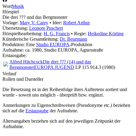
Wort
Musik
Hörspiel
Die drei ??? und das Bergmonster
Vorlage:
Mary V. Carey
• Idee:
Robert Arthur
Übersetzung:
Leonore Puschert
Hörspielbearbeitung:
H. G. Francis
• Regie:
Heikedine Körting
Künstlerische Gesamtleitung:
Dr. Beurmann
Produktion: Eine
Studio EUROPA
-Produktion
Aufnahme:
ca. 1980, Studio EUROPA, Agnesstraße
Erstausgabe:
Alfred Hitchcock
Die drei ??? (14) und das
Bergmonster
EUROPA JUGEND
LP 115 914.3 (1980)
Verlauf
Rollen und Darsteller
Die Besetzung ist in der
Reihenfolge ihres Auftretens
sortiert und
wurde - soweit uns möglich -
überprüft bzw. ergänzt
.
Anmerkungen zu Eigenschreibweisen (Pseudonyme etc.) beziehen
sich auf die
Erstausgabe
der Aufnahme
.
Altersangaben beziehen sich auf den jeweiligen
Zeitpunkt der
Aufnahme
.