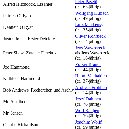
Peter Pasetti
Alfred Hitchcock, Erzähler
(ca. 63‑jährig)
Wolfgang Kubach
Patrick O'Ryan
(ca. 49‑jährig)
Lutz Mackensy
Kenneth O'Ryan
(ca. 35‑jährig)
Oliver Rohrbeck
Justus Jonas, Erster Detektiv
(ca. 14‑jährig)
Jens Wawrczeck
Peter Shaw, Zweiter Detektiv
als
Jens Wawrczek
(ca. 16‑jährig)
Volker Brandt
Joe Hammond
(ca. 44‑jährig)
Hanni Vanhaiden
Kathleen Hammond
(ca. 37‑jährig)
Andreas Fröhlich
Bob Andrews, Recherchen und Archiv
(ca. 14‑jährig)
Josef Dahmen
Mr. Smathers
(ca. 76‑jährig)
Wolf Rahtjen
Mr. Jensen
(ca. 56‑jährig)
Joachim Wolff
Charlie Richardson
(ca. 59‑jährig)