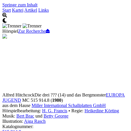
Springe zum Inhalt
Start
Kartei
Artikel
Links
Hörspiel
Zur Recherche
Alfred Hitchcock
Die drei ??? (14) und das Bergmonster
EUROPA
JUGEND
MC 515 914.8 (
1980
)
aus dem Hause
Miller International Schallplatten GmbH
Hörspielbearbeitung:
H. G. Francis
• Regie:
Heikedine Körting
Musik:
Bert Brac
und
Betty George
Illustration:
Aiga Rasch
Katalognummer: