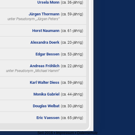
Ursela Monn
(ca. 36‑jährig)
Jürgen Thormann
(ca. 59‑jährig)
unter Pseudonym
„Jürgen Peters“
Horst Naumann
(ca. 61‑jährig)
Alexandra Doerk
(ca. 20‑jährig)
Edgar Bessen
(ca. 53‑jährig)
Andreas Fröhlich
(ca. 22‑jährig)
unter Pseudonym
„Michael Hamm“
Karl Walter Diess
(ca. 59‑jährig)
Monika Gabriel
(ca. 44‑jährig)
Douglas Welbat
(ca. 30‑jährig)
Eric Vaessen
(ca. 65‑jährig)
Seit 2016
•
Impressum
•
Datenschutz