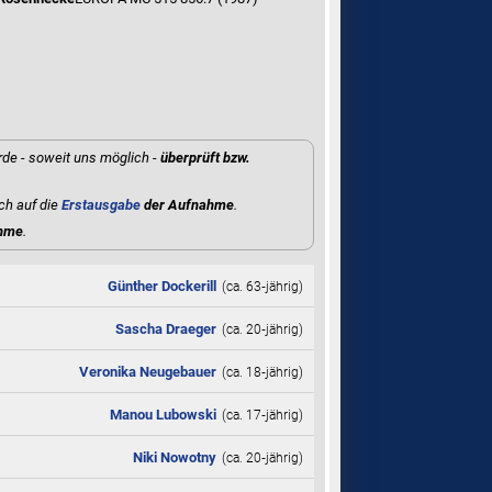
rde - soweit uns möglich -
überprüft bzw.
ch auf die
Erstausgabe
der Aufnahme
.
ahme
.
Günther Dockerill
(ca. 63‑jährig)
Sascha Draeger
(ca. 20‑jährig)
Veronika Neugebauer
(ca. 18‑jährig)
Manou Lubowski
(ca. 17‑jährig)
Niki Nowotny
(ca. 20‑jährig)