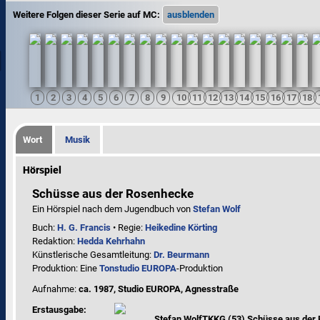
Weitere Folgen dieser Serie auf MC:
Wort
Musik
Hörspiel
Schüsse aus der Rosenhecke
Ein Hörspiel nach dem Jugendbuch von
Stefan Wolf
Buch:
H. G. Francis
• Regie:
Heikedine Körting
Redaktion:
Hedda Kehrhahn
Künstlerische Gesamtleitung:
Dr. Beurmann
Produktion: Eine
Tonstudio EUROPA
-Produktion
Aufnahme:
ca. 1987, Studio EUROPA, Agnesstraße
Erstausgabe:
Stefan Wolf
TKKG (53) Schüsse aus der