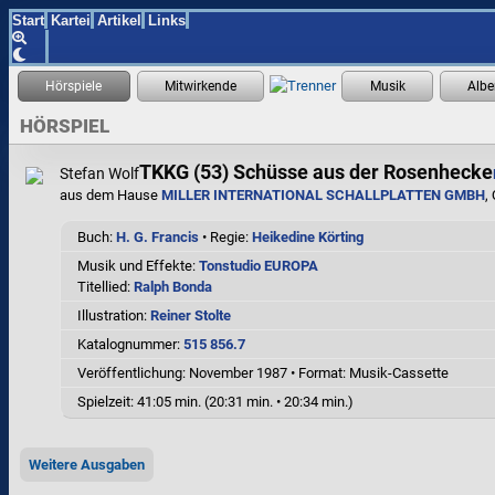
Start
Kartei
Artikel
Links
HÖRSPIEL
TKKG (53) Schüsse aus der Rosenhecke
Stefan Wolf
aus dem Hause
MILLER INTERNATIONAL SCHALLPLATTEN GMBH
,
Buch:
H. G. Francis
• Regie:
Heikedine Körting
Musik und Effekte:
Tonstudio EUROPA
Titellied:
Ralph Bonda
Illustration:
Reiner Stolte
Katalognummer:
515 856.7
Veröffentlichung: November 1987
•
Format: Musik-Cassette
Spielzeit:
41:05 min. (20:31 min. • 20:34 min.)
Weitere Ausgaben