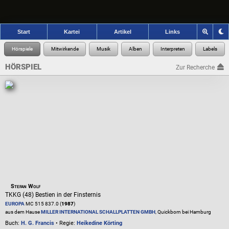
Start
Kartei
Artikel
Links
HÖRSPIEL
Zur Recherche
Stefan Wolf
TKKG (48) Bestien in der Finsternis
EUROPA
MC 515 837.0 (
1987
)
aus dem Hause
MILLER INTERNATIONAL SCHALLPLATTEN GMBH
, Quickborn bei Hamburg
Buch:
H. G. Francis
• Regie:
Heikedine Körting