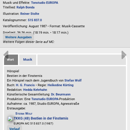
Musik und Effekte:
Tonstudio EUROPA
Titellied:
Ralph Bonda
Illustration:
Reiner Stolte
Katalognummer:
515 837.0
Veröffentlichung: August 1987
•
Format: Musik-Cassette
Spielzeit:
36:36 min. (18:19 min. • 18:17 min.)
Weitere Ausgaben
Weitere Folgen dieser Serie auf MC:
Wort
Musik
Hörspiel
Bestien in der Finsternis
Ein Hörspiel nach dem Jugendbuch von
Stefan Wolf
Buch:
H. G. Francis
• Regie:
Heikedine Körting
Redaktion:
Hedda Kehrhahn
Künstlerische Gesamtleitung:
Dr. Beurmann
Produktion: Eine
Tonstudio EUROPA
-Produktion
Aufnahme:
ca. 1987, Studio EUROPA, Agnesstraße
Erstausgabe:
Stefan Wolf
TKKG (48) Bestien in der Finsternis
EUROPA MC 515 837.0 (1987)
Verlauf