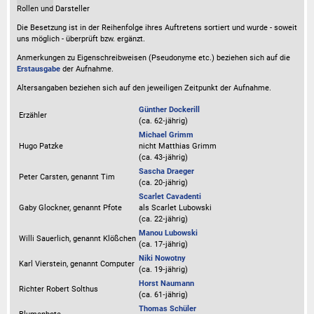
Rollen und Darsteller
Die Besetzung ist in der
Reihenfolge ihres Auftretens
sortiert und wurde - soweit
uns möglich -
überprüft bzw. ergänzt
.
Anmerkungen zu Eigenschreibweisen (Pseudonyme etc.) beziehen sich auf die
Erstausgabe
der Aufnahme
.
Altersangaben beziehen sich auf den jeweiligen
Zeitpunkt der Aufnahme
.
Günther Dockerill
Erzähler
(ca. 62‑jährig)
Michael Grimm
Hugo Patzke
nicht
Matthias Grimm
(ca. 43‑jährig)
Sascha Draeger
Peter Carsten, genannt Tim
(ca. 20‑jährig)
Scarlet Cavadenti
Gaby Glockner, genannt Pfote
als
Scarlet Lubowski
(ca. 22‑jährig)
Manou Lubowski
Willi Sauerlich, genannt Klößchen
(ca. 17‑jährig)
Niki Nowotny
Karl Vierstein, genannt Computer
(ca. 19‑jährig)
Horst Naumann
Richter Robert Solthus
(ca. 61‑jährig)
Thomas Schüler