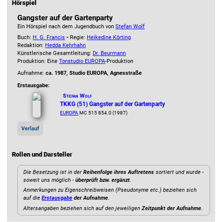
Hörspiel
Gangster auf der Gartenparty
Ein Hörspiel nach dem Jugendbuch von
Stefan Wolf
Buch:
H. G. Francis
• Regie:
Heikedine Körting
Redaktion:
Hedda Kehrhahn
Künstlerische Gesamtleitung:
Dr. Beurmann
Produktion: Eine
Tonstudio EUROPA
-Produktion
Aufnahme:
ca. 1987, Studio EUROPA, Agnesstraße
Erstausgabe:
Stefan Wolf
TKKG (51) Gangster auf der Gartenparty
EUROPA
MC 515 854.0 (1987)
Verlauf
Rollen und Darsteller
Die Besetzung ist in der
Reihenfolge ihres Auftretens
sortiert und wurde -
soweit uns möglich -
überprüft bzw. ergänzt
.
Anmerkungen zu Eigenschreibweisen (Pseudonyme etc.) beziehen sich
auf die
Erstausgabe
der Aufnahme
.
Altersangaben beziehen sich auf den jeweiligen
Zeitpunkt der Aufnahme
.