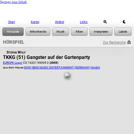
Springe zum Inhalt
Start
Kartei
Artikel
Links
HÖRSPIEL
Zur Recherche
Stefan Wolf
TKKG (51) Gangster auf der Gartenparty
EUROPA Logo!
CD 74321 99009 2 (
2005
)
aus dem Hause
SONY BMG MUSIC ENTERTAINMENT (GERMANY) GmbH