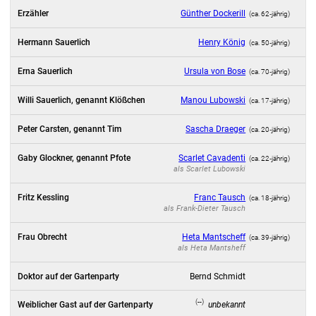
Erzähler
Günther Dockerill
(ca. 62‑jährig)
Hermann Sauerlich
Henry König
(ca. 50‑jährig)
Erna Sauerlich
Ursula von Bose
(ca. 70‑jährig)
Willi Sauerlich, genannt Klößchen
Manou Lubowski
(ca. 17‑jährig)
Peter Carsten, genannt Tim
Sascha Draeger
(ca. 20‑jährig)
Gaby Glockner, genannt Pfote
Scarlet Cavadenti
(ca. 22‑jährig)
als
Scarlet Lubowski
Fritz Kessling
Franc Tausch
(ca. 18‑jährig)
als
Frank-Dieter Tausch
Frau Obrecht
Heta Mantscheff
(ca. 39‑jährig)
als
Heta Mantsheff
Doktor auf der Gartenparty
Bernd Schmidt
(--)
Weiblicher Gast auf der Gartenparty
unbekannt