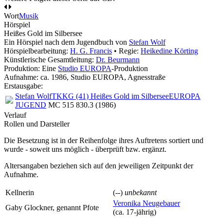
Wort
Musik
Hörspiel
Heißes Gold im Silbersee
Ein Hörspiel nach dem Jugendbuch von
Stefan Wolf
Hörspielbearbeitung:
H. G. Francis
• Regie:
Heikedine Körting
Künstlerische Gesamtleitung:
Dr. Beurmann
Produktion: Eine
Studio EUROPA
-Produktion
Aufnahme:
ca. 1986, Studio EUROPA, Agnesstraße
Erstausgabe:
Stefan Wolf
TKKG (41) Heißes Gold im Silbersee
EUROPA
JUGEND
MC 515 830.3 (1986)
Verlauf
Rollen und Darsteller
Die Besetzung ist in der
Reihenfolge ihres Auftretens
sortiert und
wurde - soweit uns möglich -
überprüft bzw. ergänzt
.
Altersangaben beziehen sich auf den jeweiligen
Zeitpunkt der
Aufnahme
.
Kellnerin
(--)
unbekannt
Veronika Neugebauer
Gaby Glockner, genannt Pfote
(ca. 17‑jährig)