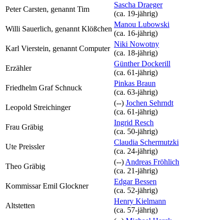
Sascha Draeger
Peter Carsten, genannt Tim
(ca. 19‑jährig)
Manou Lubowski
Willi Sauerlich, genannt Klößchen
(ca. 16‑jährig)
Niki Nowotny
Karl Vierstein, genannt Computer
(ca. 18‑jährig)
Günther Dockerill
Erzähler
(ca. 61‑jährig)
Pinkas Braun
Friedhelm Graf Schnuck
(ca. 63‑jährig)
(--)
Jochen Sehrndt
Leopold Streichinger
(ca. 61‑jährig)
Ingrid Resch
Frau Gräbig
(ca. 50‑jährig)
Claudia Schermutzki
Ute Preissler
(ca. 24‑jährig)
(--)
Andreas Fröhlich
Theo Gräbig
(ca. 21‑jährig)
Edgar Bessen
Kommissar Emil Glockner
(ca. 52‑jährig)
Henry Kielmann
Altstetten
(ca. 57‑jährig)