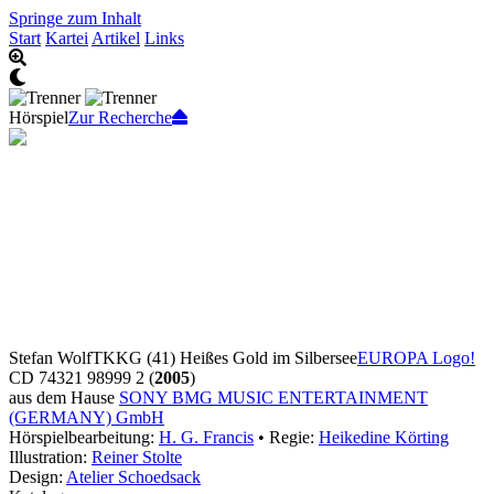
Springe zum Inhalt
Start
Kartei
Artikel
Links
Hörspiel
Zur Recherche
Stefan Wolf
TKKG (41) Heißes Gold im Silbersee
EUROPA Logo!
CD 74321 98999 2 (
2005
)
aus dem Hause
SONY BMG MUSIC ENTERTAINMENT
(GERMANY) GmbH
Hörspielbearbeitung:
H. G. Francis
• Regie:
Heikedine Körting
Illustration:
Reiner Stolte
Design:
Atelier Schoedsack