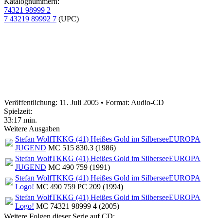
Katalognummern:
74321 98999 2
7 43219 89992 7
(UPC)
Veröffentlichung: 11. Juli 2005
•
Format: Audio-CD
Spielzeit:
33:17 min.
Weitere Ausgaben
Stefan Wolf
TKKG (41) Heißes Gold im Silbersee
EUROPA
JUGEND
MC 515 830.3 (1986)
Stefan Wolf
TKKG (41) Heißes Gold im Silbersee
EUROPA
JUGEND
MC 490 759 (1991)
Stefan Wolf
TKKG (41) Heißes Gold im Silbersee
EUROPA
Logo!
MC 490 759 PC 209 (1994)
Stefan Wolf
TKKG (41) Heißes Gold im Silbersee
EUROPA
Logo!
MC 74321 98999 4 (2005)
Weitere Folgen dieser Serie auf CD: