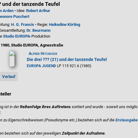
?? und der tanzende Teufel
am Arden
• Idee:
Robert Arthur
eonore Puschert
itung:
H. G. Francis
• Regie:
Heikedine Körting
 Gesamtleitung:
Dr. Beurmann
ne
Studio EUROPA
-Produktion
 1980, Studio EUROPA, Agnesstraße
Alfred Hitchcock
Die drei ??? (21) und der tanzende Teufel
EUROPA JUGEND
LP 115 921.6 (1980)
Verlauf
teller
g ist in der
Reihenfolge ihres Auftretens
sortiert und wurde - soweit uns möglic
t
.
 zu Eigenschreibweisen (Pseudonyme etc.) beziehen sich auf die
Erstausgabe
en beziehen sich auf den jeweiligen
Zeitpunkt der Aufnahme
.