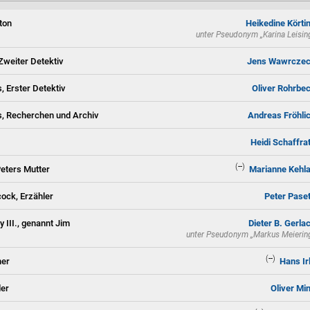
ton
Heikedine Körti
unter Pseudonym
„Karina Leisin
Zweiter Detektiv
Jens Wawrcze
, Erster Detektiv
Oliver Rohrbe
, Recherchen und Archiv
Andreas Fröhli
Heidi Schaffra
(--)
eters Mutter
Marianne Kehl
cock, Erzähler
Peter Paset
 III., genannt Jim
Dieter B. Gerla
unter Pseudonym
„Markus Meierin
(--)
ner
Hans Ir
der
Oliver Mi