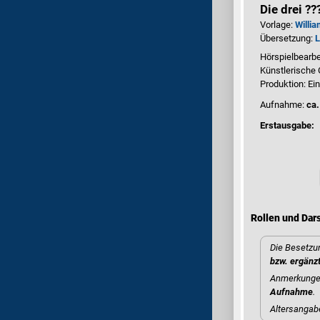
Die drei ?
Vorlage:
Willi
Übersetzung:
L
Hörspielbearbe
Künstlerische
Produktion: Ei
Aufnahme:
ca.
Erstausgabe:
Rollen und Dars
Die Besetzun
bzw. ergänz
Anmerkungen
Aufnahme
.
Altersangab