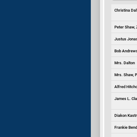
Christina Dal
Peter Shaw, 
Justus Jonas
Bob Andrews
Mrs. Dalton
Mrs. Shaw, P
Alfred Hitch
James L. Clay
Diakon Kast
Frankie Ben