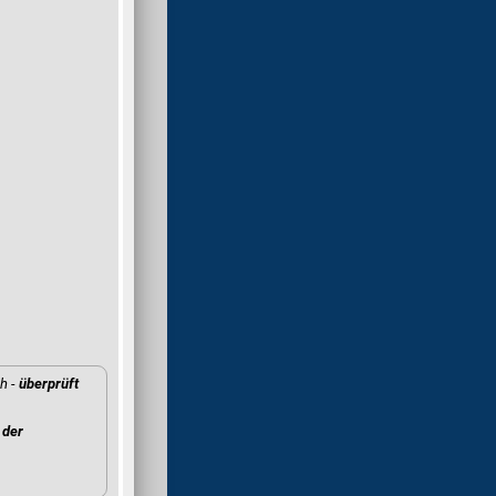
h -
überprüft
der