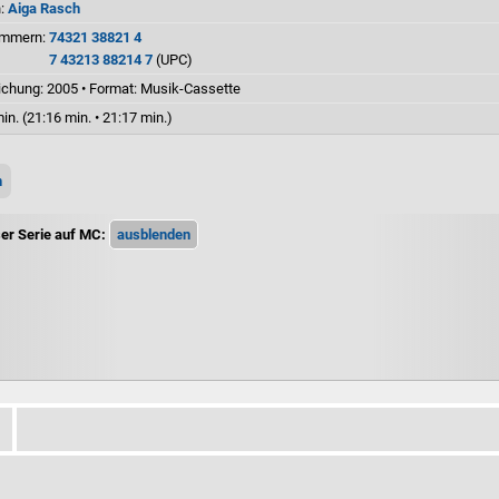
n:
Aiga Rasch
ummern:
74321 38821 4
7 43213 88214 7
(UPC)
ichung: 2005
•
Format: Musik-Cassette
in. (21:16 min. • 21:17 min.)
n
ser Serie auf MC: