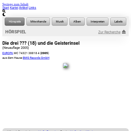
Springe zum Inhalt
Start
Kartei
Artikel
Links
HÖRSPIEL
Zur Recherche
Die drei ??? (18) und die Geisterinsel
(Neuauflage 2005)
EUROPA
MC 74321 38818 4 (
2005
)
aus dem Hause
BMG Records GmbH