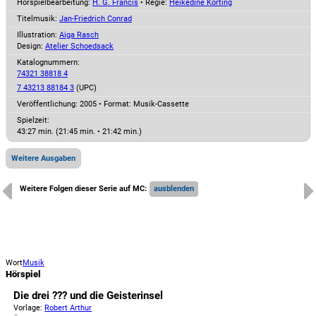
Hörspielbearbeitung:
H. G. Francis
• Regie:
Heikedine Körting
Titelmusik:
Jan-Friedrich Conrad
Illustration:
Aiga Rasch
Design:
Atelier Schoedsack
Katalognummern:
74321 38818 4
7 43213 88184 3
(UPC)
Veröffentlichung: 2005
•
Format: Musik-Cassette
Spielzeit:
43:27 min. (21:45 min. • 21:42 min.)
Weitere Ausgaben
Weitere Folgen dieser Serie auf MC:
Wort
Musik
Hörspiel
Die drei ??? und die Geisterinsel
Vorlage:
Robert Arthur