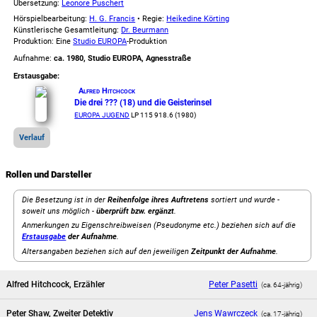
Übersetzung:
Leonore Puschert
Hörspielbearbeitung:
H. G. Francis
• Regie:
Heikedine Körting
Künstlerische Gesamtleitung:
Dr. Beurmann
Produktion: Eine
Studio EUROPA
-Produktion
Aufnahme:
ca. 1980, Studio EUROPA, Agnesstraße
Erstausgabe:
Alfred Hitchcock
Die drei ??? (18) und die Geisterinsel
EUROPA JUGEND
LP 115 918.6 (1980)
Verlauf
Rollen und Darsteller
Die Besetzung ist in der
Reihenfolge ihres Auftretens
sortiert und wurde -
soweit uns möglich -
überprüft bzw. ergänzt
.
Anmerkungen zu Eigenschreibweisen (Pseudonyme etc.) beziehen sich auf die
Erstausgabe
der Aufnahme
.
Altersangaben beziehen sich auf den jeweiligen
Zeitpunkt der Aufnahme
.
Alfred Hitchcock, Erzähler
Peter Pasetti
(ca. 64‑jährig)
Peter Shaw, Zweiter Detektiv
Jens Wawrczeck
(ca. 17‑jährig)