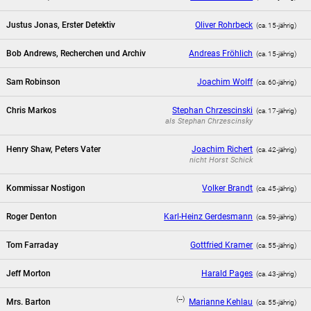
Justus Jonas, Erster Detektiv
Oliver Rohrbeck
(ca. 15‑jährig)
Bob Andrews, Recherchen und Archiv
Andreas Fröhlich
(ca. 15‑jährig)
Sam Robinson
Joachim Wolff
(ca. 60‑jährig)
Chris Markos
Stephan Chrzescinski
(ca. 17‑jährig)
als
Stephan Chrzescinsky
Henry Shaw, Peters Vater
Joachim Richert
(ca. 42‑jährig)
nicht
Horst Schick
Kommissar Nostigon
Volker Brandt
(ca. 45‑jährig)
Roger Denton
Karl-Heinz Gerdesmann
(ca. 59‑jährig)
Tom Farraday
Gottfried Kramer
(ca. 55‑jährig)
Jeff Morton
Harald Pages
(ca. 43‑jährig)
(--)
Mrs. Barton
Marianne Kehlau
(ca. 55‑jährig)