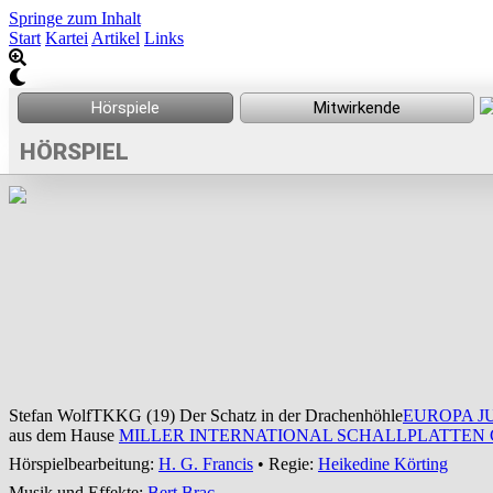
Springe zum Inhalt
Start
Kartei
Artikel
Links
HÖRSPIEL
Stefan Wolf
TKKG (19) Der Schatz in der Drachenhöhle
EUROPA J
aus dem Hause
MILLER INTERNATIONAL SCHALLPLATTEN GMB
Hörspielbearbeitung:
H. G. Francis
• Regie:
Heikedine Körting
Musik und Effekte:
Bert Brac