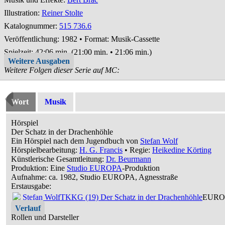
Illustration:
Reiner Stolte
Katalognummer:
515 736.6
Veröffentlichung: 1982
•
Format: Musik-Cassette
Spielzeit:
42:06 min. (21:00 min. • 21:06 min.)
Weitere Ausgaben
Weitere Folgen dieser Serie auf MC:
Wort
Musik
Hörspiel
Der Schatz in der Drachenhöhle
Ein Hörspiel nach dem Jugendbuch von
Stefan Wolf
Hörspielbearbeitung:
H. G. Francis
• Regie:
Heikedine Körting
Künstlerische Gesamtleitung:
Dr. Beurmann
Produktion: Eine
Studio EUROPA
-Produktion
Aufnahme:
ca. 1982, Studio EUROPA, Agnesstraße
Erstausgabe:
Stefan Wolf
TKKG (19) Der Schatz in der Drachenhöhle
EUROP
Verlauf
Rollen und Darsteller