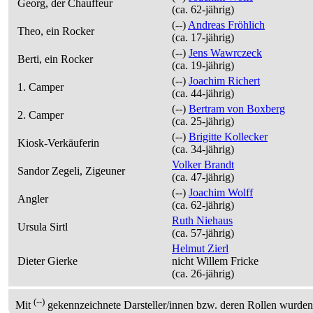
Georg, der Chauffeur
(ca. 62‑jährig)
(--)
Andreas Fröhlich
Theo, ein Rocker
(ca. 17‑jährig)
(--)
Jens Wawrczeck
Berti, ein Rocker
(ca. 19‑jährig)
(--)
Joachim Richert
1. Camper
(ca. 44‑jährig)
(--)
Bertram von Boxberg
2. Camper
(ca. 25‑jährig)
(--)
Brigitte Kollecker
Kiosk-Verkäuferin
(ca. 34‑jährig)
Volker Brandt
Sandor Zegeli, Zigeuner
(ca. 47‑jährig)
(--)
Joachim Wolff
Angler
(ca. 62‑jährig)
Ruth Niehaus
Ursula Sirtl
(ca. 57‑jährig)
Helmut Zierl
Dieter Gierke
nicht
Willem Fricke
(ca. 26‑jährig)
(--)
Mit
gekennzeichnete Darsteller/innen bzw. deren Rollen wurden 