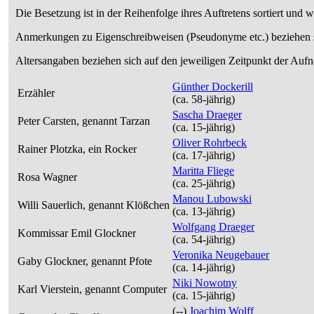
Die Besetzung ist in der
Reihenfolge ihres Auftretens
sortiert und 
Anmerkungen zu Eigenschreibweisen (Pseudonyme etc.) beziehen s
Altersangaben beziehen sich auf den jeweiligen
Zeitpunkt der Auf
Günther Dockerill
Erzähler
(ca. 58‑jährig)
Sascha Draeger
Peter Carsten, genannt Tarzan
(ca. 15‑jährig)
Oliver Rohrbeck
Rainer Plotzka, ein Rocker
(ca. 17‑jährig)
Maritta Fliege
Rosa Wagner
(ca. 25‑jährig)
Manou Lubowski
Willi Sauerlich, genannt Klößchen
(ca. 13‑jährig)
Wolfgang Draeger
Kommissar Emil Glockner
(ca. 54‑jährig)
Veronika Neugebauer
Gaby Glockner, genannt Pfote
(ca. 14‑jährig)
Niki Nowotny
Karl Vierstein, genannt Computer
(ca. 15‑jährig)
(--)
Joachim Wolff