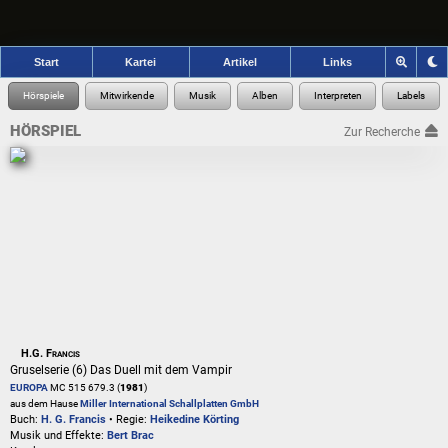
Start
Kartei
Artikel
Links
HÖRSPIEL
Zur Recherche
H.G. Francis
Gruselserie (6) Das Duell mit dem Vampir
EUROPA
MC 515 679.3 (
1981
)
aus dem Hause
Miller International Schallplatten GmbH
Buch:
H. G. Francis
• Regie:
Heikedine Körting
Musik und Effekte:
Bert Brac