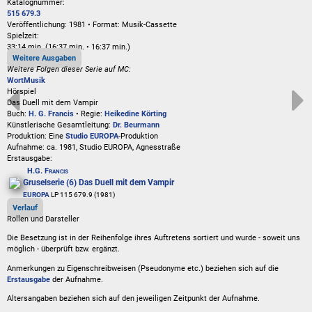
Katalognummer:
515 679.3
Veröffentlichung: 1981
•
Format: Musik-Cassette
Spielzeit:
33:14 min. (16:37 min. • 16:37 min.)
Weitere Ausgaben
Weitere Folgen dieser Serie auf MC:
Wort
Musik
Hörspiel
Das Duell mit dem Vampir
Buch:
H. G. Francis
• Regie:
Heikedine Körting
Künstlerische Gesamtleitung:
Dr. Beurmann
Produktion: Eine
Studio EUROPA
-Produktion
Aufnahme:
ca. 1981, Studio EUROPA, Agnesstraße
Erstausgabe:
H.G. Francis
Gruselserie (6) Das Duell mit dem Vampir
EUROPA
LP 115 679.9 (1981)
Verlauf
Rollen und Darsteller
Die Besetzung ist in der
Reihenfolge ihres Auftretens
sortiert und wurde - soweit uns
möglich -
überprüft bzw. ergänzt
.
Anmerkungen zu Eigenschreibweisen (Pseudonyme etc.) beziehen sich auf die
Erstausgabe
der Aufnahme
.
Altersangaben beziehen sich auf den jeweiligen
Zeitpunkt der Aufnahme
.