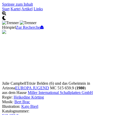
Springe zum Inhalt
Start
Kartei
Artikel
Links
Hörspiel
Zur Recherche
Julie Campbell
Trixie Belden (6) und das Geheimnis in
Arizona
EUROPA JUGEND
MC 515 659.9 (
1980
)
aus dem Hause
Miller International Schallplatten GmbH
Regie:
Heikedine Körting
Musik:
Bert Brac
Illustration:
Kajo Bierl
Katalognummer: