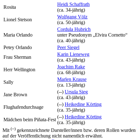
Heidi Schaffrath
Rosita
(ca. 34‑jährig)
Wolfgang Völz
Lionel Stetson
(ca. 50‑jährig)
Cordula Hubrich
Maria Orlando
unter Pseudonym
„Elvira Cornetto“
(ca. 40‑jährig)
Petey Orlando
Peer Siegel
Karin Lieneweg
Frau Sherman
(ca. 43‑jährig)
Joachim Rake
Herr Wellington
(ca. 68‑jährig)
Marlen Krause
Sally
(ca. 13‑jährig)
(--)
Ursula Sieg
Jane Brown
(ca. 43‑jährig)
(--)
Heikedine Körting
Flughafendurchsage
(ca. 35‑jährig)
(--)
Heikedine Körting
Mädchen beim Piñata-Fest
(ca. 35‑jährig)
(--)
Mit
gekennzeichnete Darsteller/innen bzw. deren Rollen wurden
auf der Veröffentlichung nicht namentlich erwähnt.