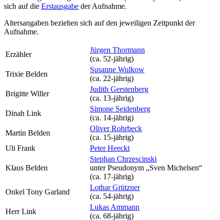
sich auf die
Erstausgabe
der Aufnahme
.
Altersangaben beziehen sich auf den jeweiligen
Zeitpunkt der
Aufnahme
.
Jürgen Thormann
Erzähler
(ca. 52‑jährig)
Susanne Wulkow
Trixie Belden
(ca. 22‑jährig)
Judith Gerstenberg
Brigitte Willer
(ca. 13‑jährig)
Simone Seidenberg
Dinah Link
(ca. 14‑jährig)
Oliver Rohrbeck
Martin Belden
(ca. 15‑jährig)
Uli Frank
Peter Heeckt
Stephan Chrzescinski
Klaus Belden
unter Pseudonym
„Sven Michelsen“
(ca. 17‑jährig)
Lothar Grützner
Onkel Tony Garland
(ca. 54‑jährig)
Lukas Ammann
Herr Link
(ca. 68‑jährig)