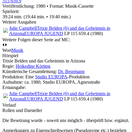
515 659.9
Veröffentlichung: 1980
•
Format: Musik-Cassette
Spielzeit:
39:24 min. (19:44 min. • 19:40 min.)
Weitere Ausgaben
Julie Campbell
Trixie Belden (6) und das Geheimnis in
Arizona
EUROPA JUGEND
LP 115 659.4 (1980)
Weitere Folgen dieser Serie auf MC:
Wort
Musik
Hörspiel
Trixie Belden und das Geheimnis in Arizona
Regie:
Heikedine Körting
Künstlerische Gesamtleitung:
Dr. Beurmann
Produktion: Eine
Studio EUROPA
-Produktion
Aufnahme:
ca. 1980, Studio EUROPA, Agnesstraße
Erstausgabe:
Julie Campbell
Trixie Belden (6) und das Geheimnis in
Arizona
EUROPA JUGEND
LP 115 659.4 (1980)
Verlauf
Rollen und Darsteller
Die Besetzung wurde - soweit uns möglich -
überprüft bzw. ergänzt
.
Anmerkungen zu Eigenschreibweisen (Pseudonyme etc.) beziehen