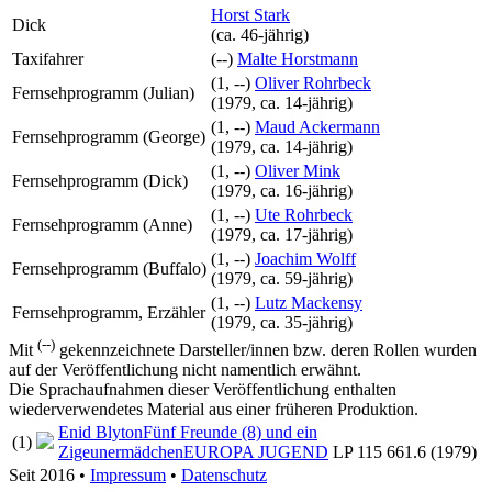
Horst Stark
Dick
(ca. 46‑jährig)
Taxifahrer
(--)
Malte Horstmann
(1, --)
Oliver Rohrbeck
Fernsehprogramm (Julian)
(
1979
, ca. 14‑jährig)
(1, --)
Maud Ackermann
Fernsehprogramm (George)
(
1979
, ca. 14‑jährig)
(1, --)
Oliver Mink
Fernsehprogramm (Dick)
(
1979
, ca. 16‑jährig)
(1, --)
Ute Rohrbeck
Fernsehprogramm (Anne)
(
1979
, ca. 17‑jährig)
(1, --)
Joachim Wolff
Fernsehprogramm (Buffalo)
(
1979
, ca. 59‑jährig)
(1, --)
Lutz Mackensy
Fernsehprogramm, Erzähler
(
1979
, ca. 35‑jährig)
(--)
Mit
gekennzeichnete Darsteller/innen bzw. deren Rollen wurden
auf der Veröffentlichung nicht namentlich erwähnt.
Die Sprachaufnahmen dieser Veröffentlichung enthalten
wiederverwendetes Material aus einer früheren Produktion.
Enid Blyton
Fünf Freunde (8) und ein
(1)
Zigeunermädchen
EUROPA JUGEND
LP 115 661.6 (1979)
Seit 2016
•
Impressum
•
Datenschutz