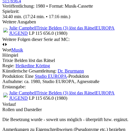
515 656.4
Veröffentlichung: 1980
•
Format: Musik-Cassette
Spielzeit:
34:40 min. (17:24 min. • 17:16 min.)
Weitere Ausgaben
Julie Campbell
Trixie Belden (3) löst das Rätsel
EUROPA
JUGEND
LP 115 656.0 (1980)
Weitere Folgen dieser Serie auf MC:
Wort
Musik
Hörspiel
Trixie Belden löst das Rätsel
Regie:
Heikedine Körting
Künstlerische Gesamtleitung:
Dr. Beurmann
Produktion: Eine
Studio EUROPA
-Produktion
Aufnahme:
ca. 1980, Studio EUROPA, Agnesstraße
Erstausgabe:
Julie Campbell
Trixie Belden (3) löst das Rätsel
EUROPA
JUGEND
LP 115 656.0 (1980)
Verlauf
Rollen und Darsteller
Die Besetzung wurde - soweit uns möglich -
überprüft bzw. ergänzt
.
Anmerkungen zu Eigenschreibweisen (Pseudonyme etc.) beziehen