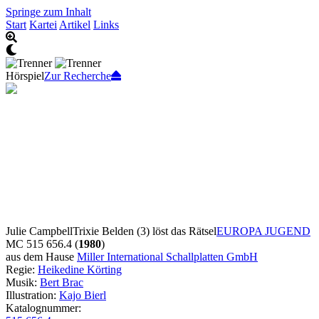
Springe zum Inhalt
Start
Kartei
Artikel
Links
Hörspiel
Zur Recherche
Julie Campbell
Trixie Belden (3) löst das Rätsel
EUROPA JUGEND
MC 515 656.4 (
1980
)
aus dem Hause
Miller International Schallplatten GmbH
Regie:
Heikedine Körting
Musik:
Bert Brac
Illustration:
Kajo Bierl
Katalognummer: