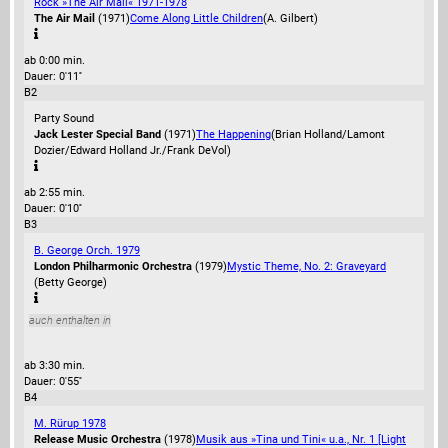
Rock »The Air Mail« 1971-1978
The Air Mail
(1971)
Come Along Little Children
(A. Gilbert)
ab 0:00 min.
Dauer: 0'11''
B2
Party Sound
Jack Lester Special Band
(1971)
The Happening
(Brian Holland/Lamont
Dozier/Edward Holland Jr./Frank DeVol)
ab 2:55 min.
Dauer: 0'10''
B3
B. George Orch. 1979
London Philharmonic Orchestra
(1979)
Mystic Theme, No. 2: Graveyard
(Betty George)
auch enthalten in
ab 3:30 min.
Dauer: 0'55''
B4
M. Rürup 1978
Release Music Orchestra
(1978)
Musik aus »Tina und Tini« u.a., Nr. 1 [Light