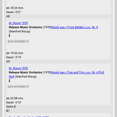
ab 18:24 min.
Dauer: 0'21''
A8
M. Rürup 1978
Release Music Orchestra
(1978)
Musik aus »Trixie Belden« u.a., Nr. 9
(Manfred Rürup)
auch enthalten in
ab 19:52 min.
Dauer: 0'14''
A9
M. Rürup 1978
Release Music Orchestra
(1978)
Musik aus »Tina und Tini« u.a., Nr. 4 [Full
Mix]
(Manfred Rürup)
auch enthalten in
ab 22:08 min.
Dauer: 0'13''
Seite B
B1