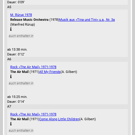
Dauer: 0'09''
A5
M. Rürup 1978
Release Music Orchestra
(1978)
Musik aus »Tina und Tini« u.a., Nr. 3a
(Manfred Rürup)
auch enthalten in
ab 13:38 min.
Dauer: 0'12''
A6
Rock »The Air Mail« 1971-1978
The Air Mail
(1971)
All My Friends
(A. Gilbert)
auch enthalten in
ab 15:25 min.
Dauer: 0'14''
A7
Rock »The Air Mail« 1971-1978
The Air Mail
(1971)
Come Along Little Children
(A. Gilbert)
auch enthalten in