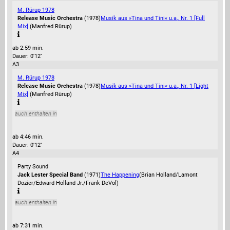
M. Rürup 1978
Release Music Orchestra
(1978)
Musik aus »Tina und Tini« u.a., Nr. 1 [Full
Mix]
(Manfred Rürup)
ab 2:59 min.
Dauer: 0'12''
A3
M. Rürup 1978
Release Music Orchestra
(1978)
Musik aus »Tina und Tini« u.a., Nr. 1 [Light
Mix]
(Manfred Rürup)
auch enthalten in
ab 4:46 min.
Dauer: 0'12''
A4
Party Sound
Jack Lester Special Band
(1971)
The Happening
(Brian Holland/Lamont
Dozier/Edward Holland Jr./Frank DeVol)
auch enthalten in
ab 7:31 min.