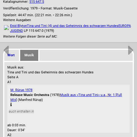
Katalognummer:
515 647.5
Veröffentlichung: 1979
•
Format: Musik-Cassette
Spielzeit:
44:47 min. (22:21 min. • 22:26 min.)
Weitere Ausgaben
Enid Blyton
Tina und Tini (4) und das Geheimnis des schwarzen Hundes
EUROPA
JUGEND
LP 115 647.0 (1979)
Weitere Folgen dieser Serie auf MC:
Wort
Musik
Musik aus:
Tina und Tini und das Geheimnis des schwarzen Hundes
Seite A
A1
M. Rürup 1978
Release Music Orchestra
(1978)
Musik aus »Tina und Tini« u.a., Nr. 1 [Full
Mix]
(Manfred Rürup)
auch enthalten in
ab 0:03 min.
Dauer: 0'34''
A2