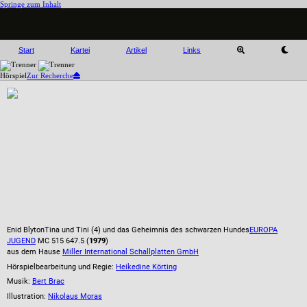
Springe zum Inhalt
Start
Kartei
Artikel
Links
Hörspiel
Zur Recherche
Enid Blyton
Tina und Tini (4) und das Geheimnis des schwarzen Hundes
EUROPA
JUGEND
MC 515 647.5 (
1979
)
aus dem Hause
Miller International Schallplatten GmbH
Hörspielbearbeitung und Regie:
Heikedine Körting
Musik:
Bert Brac
Illustration:
Nikolaus Moras