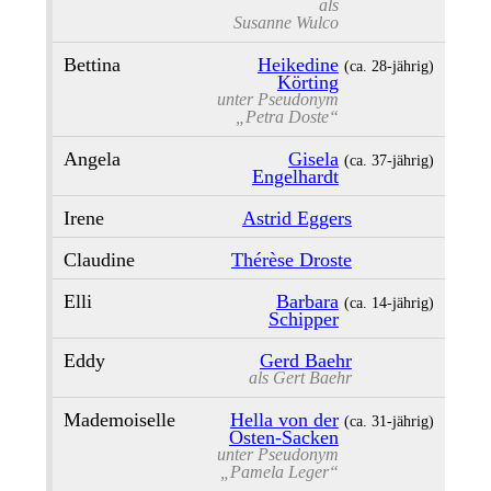
als
Susanne Wulco
Bettina
Heikedine
(ca. 28‑jährig)
Körting
unter Pseudonym
„Petra Doste“
Angela
Gisela
(ca. 37‑jährig)
Engelhardt
Irene
Astrid Eggers
Claudine
Thérèse Droste
Elli
Barbara
(ca. 14‑jährig)
Schipper
Eddy
Gerd Baehr
als
Gert Baehr
Mademoiselle
Hella von der
(ca. 31‑jährig)
Osten-Sacken
unter Pseudonym
„Pamela Leger“