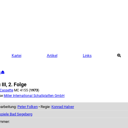
Kartei
Artikel
Links
e
III, 2. Folge
Cassette
MC 4155 (
1973
)
se
Miller International Schallplatten GmbH
earbeitung:
Peter Folken
• Regie:
Konrad Halver
spiele Bad Segeberg
ummer: