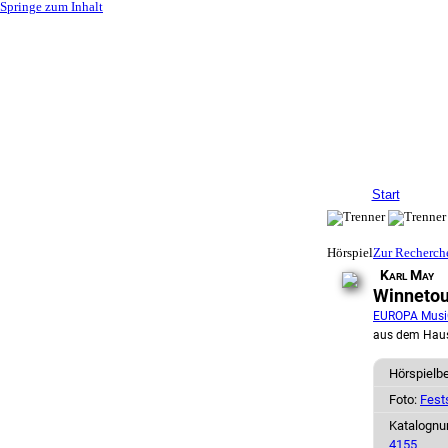
Springe zum Inhalt
Start
Hörspiel
Zur Recherch
Karl May
Winnetou 
EUROPA Musi
aus dem Hau
Hörspielb
Foto:
Fest
Katalogn
4155