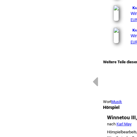
Ka
Win
EU
Ka
Win
EU
Weitere Teile diese
Wort
Musik
Hörspiel
Winnetou III,
nach
Karl May
Hörspielbearbeit