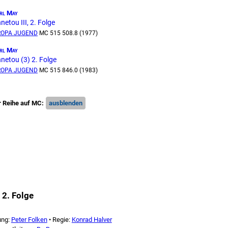
rl May
netou III, 2. Folge
ROPA JUGEND
MC 515 508.8 (1977)
rl May
netou (3) 2. Folge
ROPA JUGEND
MC 515 846.0 (1983)
r Reihe auf MC:
 2. Folge
ung:
Peter Folken
• Regie:
Konrad Halver