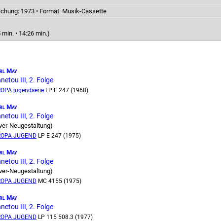
ichung: 1973
•
Format: Musik-Cassette
 min. • 14:26 min.)
rl May
netou III, 2. Folge
OPA jugendserie
LP E 247 (1968)
rl May
netou III, 2. Folge
ver-Neugestaltung)
ROPA JUGEND
LP E 247 (1975)
rl May
netou III, 2. Folge
ver-Neugestaltung)
ROPA JUGEND
MC 4155 (1975)
rl May
netou III, 2. Folge
ROPA JUGEND
LP 115 508.3 (1977)