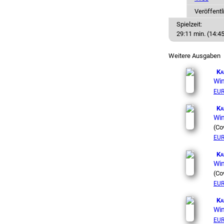
Veröffentl
Spielzeit:
29:11 min. (14:45
Weitere Ausgaben
Ka
Win
EUR
Ka
Win
(Co
EU
Ka
Win
(Co
EU
Ka
Win
EU