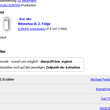
samtleitung:
Dr. Beurmann
Studio EUROPA
-Produktion
968
Karl May
Winnetou III, 2. Folge
EUROPA jugendserie
LP E 247 (1968)
rlauf
ller
wurde - soweit uns möglich -
überprüft bzw. ergänzt
.
beziehen sich auf den jeweiligen
Zeitpunkt der Aufnahme
.
, Erzähler
Michael Poel
Konrad Ha
Curt 
Horst S