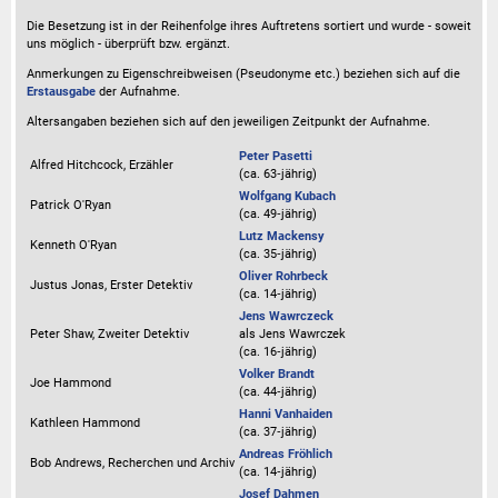
Die Besetzung ist in der
Reihenfolge ihres Auftretens
sortiert und wurde - soweit
uns möglich -
überprüft bzw. ergänzt
.
Anmerkungen zu Eigenschreibweisen (Pseudonyme etc.) beziehen sich auf die
Erstausgabe
der Aufnahme
.
Altersangaben beziehen sich auf den jeweiligen
Zeitpunkt der Aufnahme
.
Peter Pasetti
Alfred Hitchcock, Erzähler
(ca. 63‑jährig)
Wolfgang Kubach
Patrick O'Ryan
(ca. 49‑jährig)
Lutz Mackensy
Kenneth O'Ryan
(ca. 35‑jährig)
Oliver Rohrbeck
Justus Jonas, Erster Detektiv
(ca. 14‑jährig)
Jens Wawrczeck
Peter Shaw, Zweiter Detektiv
als
Jens Wawrczek
(ca. 16‑jährig)
Volker Brandt
Joe Hammond
(ca. 44‑jährig)
Hanni Vanhaiden
Kathleen Hammond
(ca. 37‑jährig)
Andreas Fröhlich
Bob Andrews, Recherchen und Archiv
(ca. 14‑jährig)
Josef Dahmen