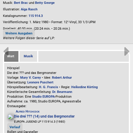
Musik:
Bert Brac
und
Betty George
Illustration:
Aiga Rasch
Katalognummer:
115 914.3
Veröffentlichung: 1. März 1980
•
Format: 12"-Vinyl, 33 1/3 UPM
Spielzeit:
40:50 min. (20:24 min. • 20:26 min.)
Weitere Ausgaben
Weitere Folgen dieser Serie auf LP:
Wort
Musik
Hörspiel
Die drei ??? und das Bergmonster
Vorlage:
Mary V. Carey
• Idee:
Robert Arthur
Übersetzung:
Leonore Puschert
Hörspielbearbeitung:
H. G. Francis
• Regie:
Heikedine Körting
Künstlerische Gesamtleitung:
Dr. Beurmann
Produktion: Eine
Studio EUROPA
-Produktion
Aufnahme:
ca. 1980, Studio EUROPA, Agnesstraße
Erstausgabe:
Alfred Hitchcock
Die drei ??? (14) und das Bergmonster
EUROPA JUGEND LP 115 914.3 (1980)
Verlauf
Rollen und Darsteller