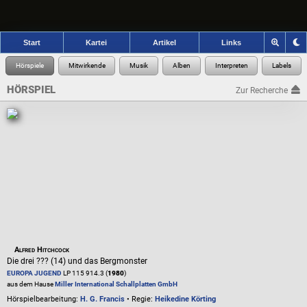
Start
Kartei
Artikel
Links
HÖRSPIEL
Zur Recherche
Alfred Hitchcock
Die drei ??? (14) und das Bergmonster
EUROPA JUGEND
LP 115 914.3 (
1980
)
aus dem Hause
Miller International Schallplatten GmbH
Hörspielbearbeitung:
H. G. Francis
• Regie:
Heikedine Körting