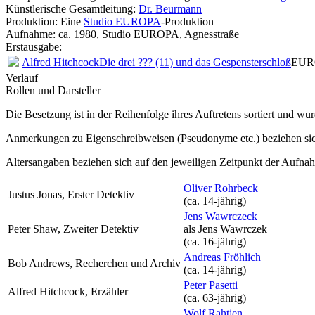
Künstlerische Gesamtleitung:
Dr. Beurmann
Produktion: Eine
Studio EUROPA
-Produktion
Aufnahme:
ca. 1980, Studio EUROPA, Agnesstraße
Erstausgabe:
Alfred Hitchcock
Die drei ??? (11) und das Gespensterschloß
EURO
Verlauf
Rollen und Darsteller
Die Besetzung ist in der
Reihenfolge ihres Auftretens
sortiert und wur
Anmerkungen zu Eigenschreibweisen (Pseudonyme etc.) beziehen sic
Altersangaben beziehen sich auf den jeweiligen
Zeitpunkt der Aufna
Oliver Rohrbeck
Justus Jonas, Erster Detektiv
(ca. 14‑jährig)
Jens Wawrczeck
Peter Shaw, Zweiter Detektiv
als
Jens Wawrczek
(ca. 16‑jährig)
Andreas Fröhlich
Bob Andrews, Recherchen und Archiv
(ca. 14‑jährig)
Peter Pasetti
Alfred Hitchcock, Erzähler
(ca. 63‑jährig)
Wolf Rahtjen