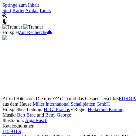
Springe zum Inhalt
Start
Kartei
Artikel
Links
Hörspiel
Zur Recherche
Alfred Hitchcock
Die drei ??? (11) und das Gespensterschloß
EUROP
aus dem Hause
Miller International Schallplatten GmbH
Hörspielbearbeitung:
H. G. Francis
• Regie:
Heikedine Körting
Musik:
Bert Brac
und
Betty George
Illustration:
Aiga Rasch
Katalognummer:
115 911.9