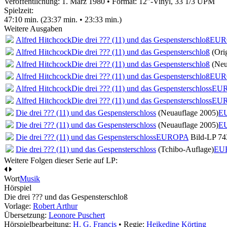
Veröffentlichung: 1. März 1980
•
Format: 12"-Vinyl, 33 1/3 UPM
Spielzeit:
47:10 min. (23:37 min. • 23:33 min.)
Weitere Ausgaben
Alfred Hitchcock
Die drei ??? (11) und das Gespensterschloß
EUR
Alfred Hitchcock
Die drei ??? (11) und das Gespensterschloß
(Ori
Alfred Hitchcock
Die drei ??? (11) und das Gespensterschloß
(Ne
Alfred Hitchcock
Die drei ??? (11) und das Gespensterschloß
EUR
Alfred Hitchcock
Die drei ??? (11) und das Gespensterschloss
EUR
Alfred Hitchcock
Die drei ??? (11) und das Gespensterschloss
EUR
Die drei ??? (11) und das Gespensterschloss
(Neuauflage 2005)
E
Die drei ??? (11) und das Gespensterschloss
(Neuauflage 2005)
E
Die drei ??? (11) und das Gespensterschloss
EUROPA
Bild-LP 74
Die drei ??? (11) und das Gespensterschloss
(Tchibo-Auflage)
EU
Weitere Folgen dieser Serie auf LP:
Wort
Musik
Hörspiel
Die drei ??? und das Gespensterschloß
Vorlage:
Robert Arthur
Übersetzung:
Leonore Puschert
Hörspielbearbeitung:
H. G. Francis
• Regie:
Heikedine Körting