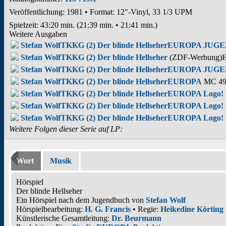
Veröffentlichung: 1981
•
Format: 12"-Vinyl, 33 1/3 UPM
Spielzeit:
43:20 min. (21:39 min. • 21:41 min.)
Weitere Ausgaben
Stefan Wolf
TKKG (2) Der blinde Hellseher
EUROPA JUG
Stefan Wolf
TKKG (2) Der blinde Hellseher
(ZDF-Werbung)
Stefan Wolf
TKKG (2) Der blinde Hellseher
EUROPA JUG
Stefan Wolf
TKKG (2) Der blinde Hellseher
EUROPA
MC 490
Stefan Wolf
TKKG (2) Der blinde Hellseher
EUROPA Logo!
Stefan Wolf
TKKG (2) Der blinde Hellseher
EUROPA Logo!
Stefan Wolf
TKKG (2) Der blinde Hellseher
EUROPA Logo!
Weitere Folgen dieser Serie auf LP:
Wort
Musik
Hörspiel
Der blinde Hellseher
Ein Hörspiel nach dem Jugendbuch von
Stefan Wolf
Hörspielbearbeitung:
H. G. Francis
• Regie:
Heikedine Körting
Künstlerische Gesamtleitung:
Dr. Beurmann