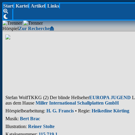
Start
Kartei
Artikel
Links
Hörspiel
Zur Recherche
Stefan Wolf
TKKG (2) Der blinde Hellseher
EUROPA JUGEND
LP
aus dem Hause
Miller International Schallplatten GmbH
Hörspielbearbeitung:
H. G. Francis
• Regie:
Heikedine Körting
Musik:
Bert Brac
Illustration:
Reiner Stolte
Katalognummer:
115 719.1