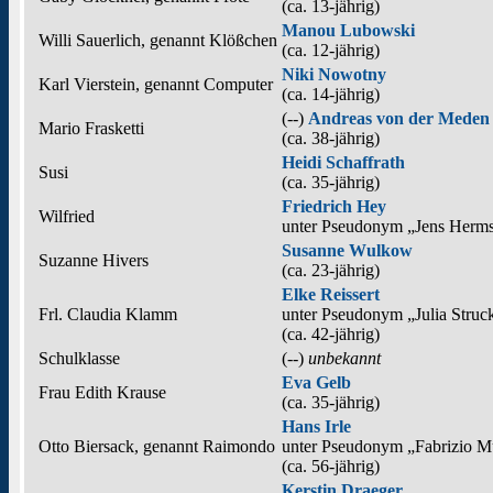
(ca. 13‑jährig)
Manou Lubowski
Willi Sauerlich, genannt Klößchen
(ca. 12‑jährig)
Niki Nowotny
Karl Vierstein, genannt Computer
(ca. 14‑jährig)
(--)
Andreas von der Meden
Mario Frasketti
(ca. 38‑jährig)
Heidi Schaffrath
Susi
(ca. 35‑jährig)
Friedrich Hey
Wilfried
unter Pseudonym
„Jens Herm
Susanne Wulkow
Suzanne Hivers
(ca. 23‑jährig)
Elke Reissert
Frl. Claudia Klamm
unter Pseudonym
„Julia Struc
(ca. 42‑jährig)
Schulklasse
(--)
unbekannt
Eva Gelb
Frau Edith Krause
(ca. 35‑jährig)
Hans Irle
Otto Biersack, genannt Raimondo
unter Pseudonym
„Fabrizio M
(ca. 56‑jährig)
Kerstin Draeger