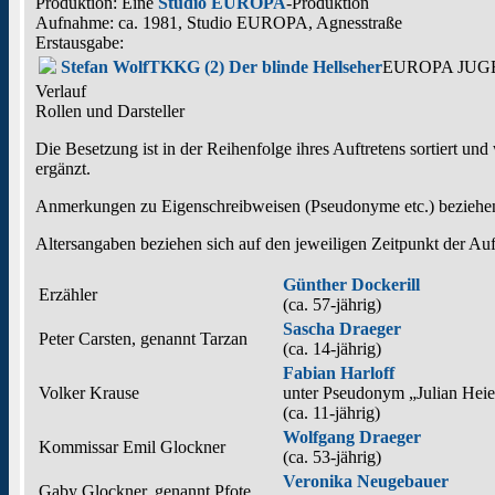
Produktion: Eine
Studio EUROPA
-Produktion
Aufnahme:
ca. 1981, Studio EUROPA, Agnesstraße
Erstausgabe:
Stefan Wolf
TKKG (2) Der blinde Hellseher
EUROPA JUGEN
Verlauf
Rollen und Darsteller
Die Besetzung ist in der
Reihenfolge ihres Auftretens
sortiert und
ergänzt
.
Anmerkungen zu Eigenschreibweisen (Pseudonyme etc.) beziehen
Altersangaben beziehen sich auf den jeweiligen
Zeitpunkt der A
Günther Dockerill
Erzähler
(ca. 57‑jährig)
Sascha Draeger
Peter Carsten, genannt Tarzan
(ca. 14‑jährig)
Fabian Harloff
Volker Krause
unter Pseudonym
„Julian Heie
(ca. 11‑jährig)
Wolfgang Draeger
Kommissar Emil Glockner
(ca. 53‑jährig)
Veronika Neugebauer
Gaby Glockner, genannt Pfote