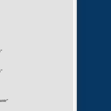
s“
k“
unte“