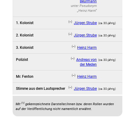
Beurmann
unter Pseudonym
„Heinz Harm“
(--)
1. Kolonist
Jürgen Strube
(ca. 30‑jährig)
(--)
2. Kolonist
Jürgen Strube
(ca. 30‑jährig)
(--)
3. Kolonist
Heinz Harm
(--)
Polizist
Andreas von
(ca. 30‑jährig)
der Meden
(--)
Mr. Fenton
Heinz Harm
(--)
Stimme aus dem Lautsprecher
Jürgen Strube
(ca. 30‑jährig)
(--)
Mit
gekennzeichnete Darsteller/innen bzw. deren Rollen wurden
auf der Veröffentlichung nicht namentlich erwähnt.