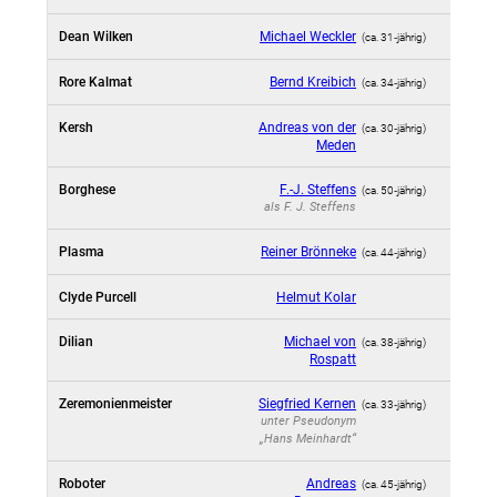
Dean Wilken
Michael Weckler
(ca. 31‑jährig)
Rore Kalmat
Bernd Kreibich
(ca. 34‑jährig)
Kersh
Andreas von der
(ca. 30‑jährig)
Meden
Borghese
F.-J. Steffens
(ca. 50‑jährig)
als
F. J. Steffens
Plasma
Reiner Brönneke
(ca. 44‑jährig)
Clyde Purcell
Helmut Kolar
Dilian
Michael von
(ca. 38‑jährig)
Rospatt
Zeremonienmeister
Siegfried Kernen
(ca. 33‑jährig)
unter Pseudonym
„Hans Meinhardt“
Roboter
Andreas
(ca. 45‑jährig)