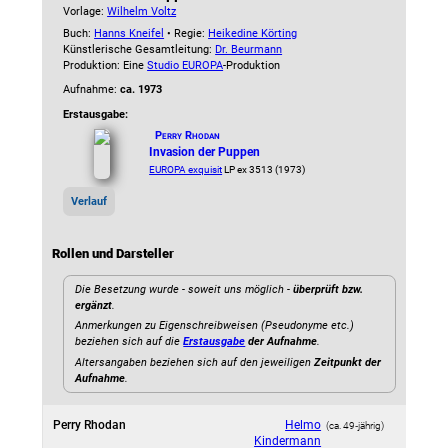
Vorlage:
Wilhelm Voltz
Buch:
Hanns Kneifel
• Regie:
Heikedine Körting
Künstlerische Gesamtleitung:
Dr. Beurmann
Produktion: Eine
Studio EUROPA
-Produktion
Aufnahme:
ca. 1973
Erstausgabe:
Perry Rhodan
Invasion der Puppen
EUROPA exquisit
LP ex 3513 (1973)
Verlauf
Rollen und Darsteller
Die Besetzung wurde - soweit uns möglich -
überprüft bzw.
ergänzt
.
Anmerkungen zu Eigenschreibweisen (Pseudonyme etc.)
beziehen sich auf die
Erstausgabe
der Aufnahme
.
Altersangaben beziehen sich auf den jeweiligen
Zeitpunkt der
Aufnahme
.
Perry Rhodan
Helmo
(ca. 49‑jährig)
Kindermann