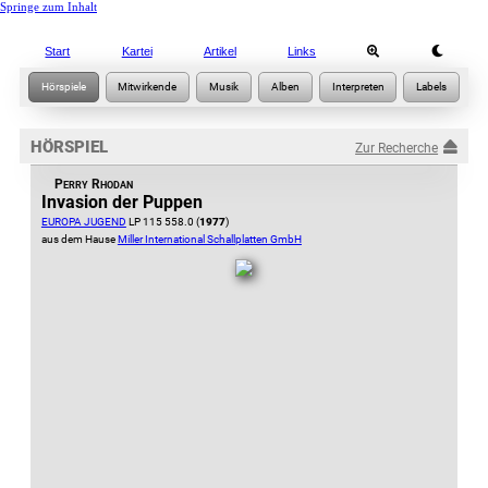
Springe zum Inhalt
Start
Kartei
Artikel
Links
HÖRSPIEL
Zur Recherche
Perry Rhodan
Invasion der Puppen
EUROPA JUGEND
LP 115 558.0 (
1977
)
aus dem Hause
Miller International Schallplatten GmbH