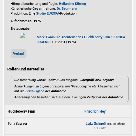
Hörspielbearbeitung und Regie:
Heikedine Körting
Künstlerische Gesamtleitung:
Dr. Beurmann
Produktion: Eine
Studio EUROPA
-Produktion
Aufnahme:
ca. 1975
Erstausgabe:
Mark Twain
Die Abenteuer des Huckleberry Finn 1
EUROPA
JUGEND
LP E 2081 (1975)
Verlauf
Rollen und Darsteller
Die Besetzung wurde - soweit uns möglich -
überprüft bzw. ergänzt
.
Anmerkungen zu Eigenschreibweisen (Pseudonyme etc.) beziehen sich
auf die
Erstausgabe
der Aufnahme
.
Altersangaben beziehen sich auf den jeweiligen
Zeitpunkt der Aufnahme
.
Huckleberry Finn
Friedrich Hey
Tom Sawyer
Lutz Schnell
(ca. 15‑jährig)
als
Lutz