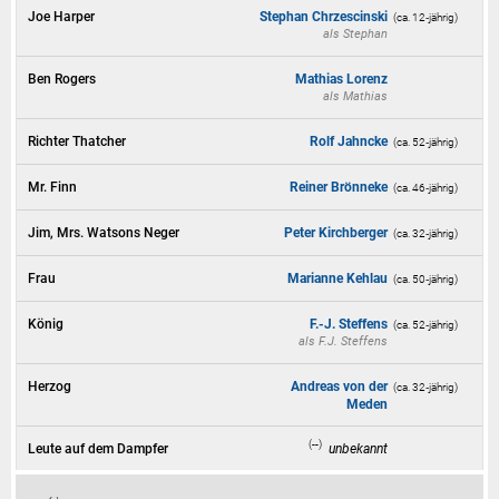
Joe Harper
Stephan Chrzescinski
(ca. 12‑jährig)
als
Stephan
Ben Rogers
Mathias Lorenz
als
Mathias
Richter Thatcher
Rolf Jahncke
(ca. 52‑jährig)
Mr. Finn
Reiner Brönneke
(ca. 46‑jährig)
Jim, Mrs. Watsons Neger
Peter Kirchberger
(ca. 32‑jährig)
Frau
Marianne Kehlau
(ca. 50‑jährig)
König
F.-J. Steffens
(ca. 52‑jährig)
als
F.J. Steffens
Herzog
Andreas von der
(ca. 32‑jährig)
Meden
(--)
Leute auf dem Dampfer
unbekannt