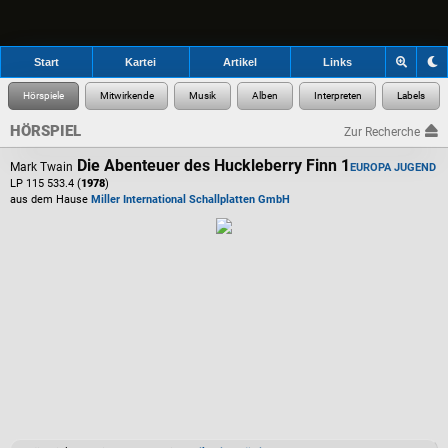
Start
Kartei
Artikel
Links
HÖRSPIEL
Zur Recherche
Die Abenteuer des Huckleberry Finn 1
Mark Twain
EUROPA JUGEND
LP 115 533.4 (
1978
)
aus dem Hause
Miller International Schallplatten GmbH