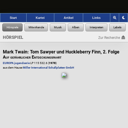
Start
Kartei
Artikel
Links
HÖRSPIEL
Zur Recherche
Mark Twain: Tom Sawyer und Huckleberry Finn, 2. Folge
Auf gefährlicher Entdeckungsfahrt
EUROPA jugendserie
LP 115 532.6 (
1978
)
aus dem Hause
Miller International Schallplatten GmbH