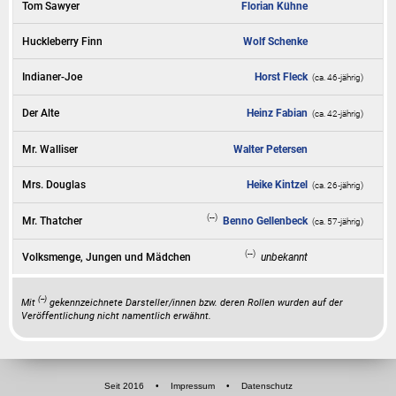
Tom Sawyer
Florian Kühne
Huckleberry Finn
Wolf Schenke
Indianer-Joe
Horst Fleck
(ca. 46‑jährig)
Der Alte
Heinz Fabian
(ca. 42‑jährig)
Mr. Walliser
Walter Petersen
Mrs. Douglas
Heike Kintzel
(ca. 26‑jährig)
(--)
Mr. Thatcher
Benno Gellenbeck
(ca. 57‑jährig)
(--)
Volksmenge, Jungen und Mädchen
unbekannt
(--)
Mit
gekennzeichnete Darsteller/innen bzw. deren Rollen wurden auf der
Veröffentlichung nicht namentlich erwähnt.
Seit 2016
•
Impressum
•
Datenschutz