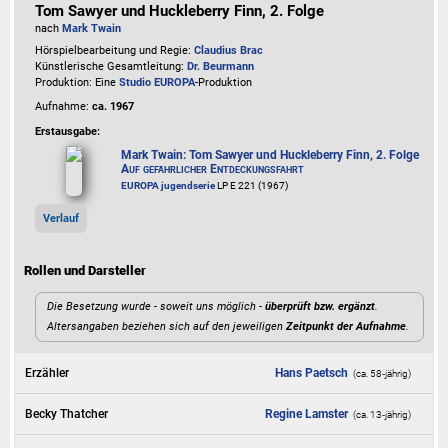
Tom Sawyer und Huckleberry Finn, 2. Folge
nach
Mark Twain
Hörspielbearbeitung und Regie:
Claudius Brac
Künstlerische Gesamtleitung:
Dr. Beurmann
Produktion: Eine
Studio EUROPA
-Produktion
Aufnahme:
ca. 1967
Erstausgabe:
Mark Twain: Tom Sawyer und Huckleberry Finn, 2. Folge
Auf gefährlicher Entdeckungsfahrt
EUROPA jugendserie
LP E 221 (1967)
Verlauf
Rollen und Darsteller
Die Besetzung wurde - soweit uns möglich -
überprüft bzw. ergänzt
.
Altersangaben beziehen sich auf den jeweiligen
Zeitpunkt der Aufnahme
.
Erzähler
Hans Paetsch
(ca. 58‑jährig)
Becky Thatcher
Regine Lamster
(ca. 13‑jährig)