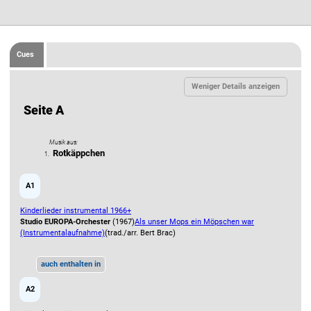
Cues
Seite A
Musik aus:
Rotkäppchen
1.
A1
Kinderlieder instrumental 1966+
Studio EUROPA-Orchester
(1967)
Als unser Mops ein Möpschen war
(Instrumentalaufnahme)
(trad./arr. Bert Brac)
auch enthalten in
A2