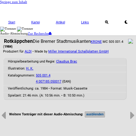
Springe zum Inhalt
Start
Kartei
Artikel
Links
Audio-Abmischung
Zur Recherche
Rotkäppchen
Die Bremer Stadtmusikanten
KRONE
MC 505 001.4
(
1984
)
Produziert für
ALDI
• Made by
Miller International Schallplatten GmbH
Hörspielbearbeitung und Regie:
Claudius Brac
Illustration:
H. K.
Katalognummern:
505 001.4
4 007185 050017
(EAN)
Veröffentlichung: ca. 1984
•
Format: Musik-Cassette
Spielzeit:
21:46 min. (A: 10:56 min. • B: 10:50 min.)
Weitere Tonträger mit dieser Audio-Abmischung: