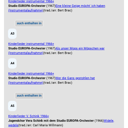
Kinderlieder instrumental 1966+
Studio EUROPA-Orchester
(1967)
Eine kleine Geige möcht' ich haben
(Instrumentalaufnahme)
(trad./arr. Bert Brac)
auch enthalten in
A3
Kinderlieder instrumental 1966+
Studio EUROPA-Orchester
(1967)
Als unser Mops ein Möpschen war
(Instrumentalaufnahme)
(trad./arr. Bert Brac)
A4
Kinderlieder instrumental 1966+
Studio EUROPA-Orchester
(1967)
Wer die Gans gestohlen hat
(Instrumentalaufnahme)
(trad./arr. Bert Brac)
auch enthalten in
A5
Kinderlieder V. Schink 1966+
Jugendchor Vera Schink mit dem Studio EUROPA-Orchester
(1966)
Widele,
wedele
(trad./arr. Carl Maria Willmann)