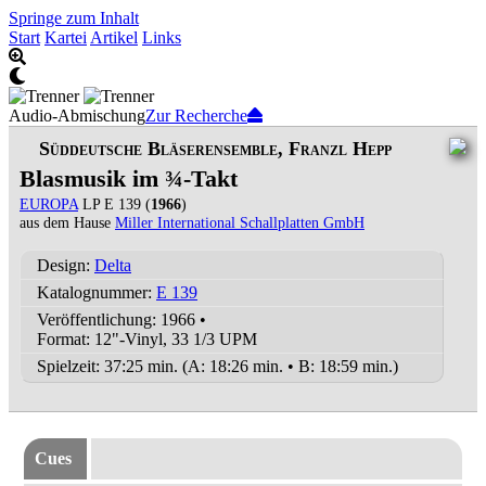
Springe zum Inhalt
Start
Kartei
Artikel
Links
Audio-Abmischung
Zur Recherche
Süddeutsche Bläserensemble, Franzl Hepp
Blasmusik im ¾-Takt
EUROPA
LP E 139 (
1966
)
aus dem Hause
Miller International Schallplatten GmbH
Design:
Delta
Katalognummer:
E 139
Veröffentlichung: 1966
•
Format: 12"-Vinyl, 33 1/3 UPM
Spielzeit:
37:25 min. (A: 18:26 min. • B: 18:59 min.)
Cues