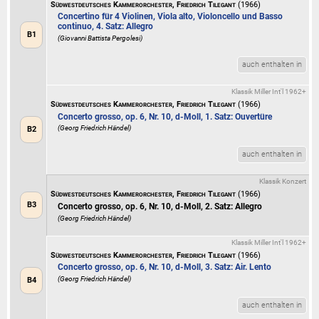
Südwestdeutsches Kammerorchester, Friedrich Tilegant
(1966)
Concertino für 4 Violinen, Viola alto, Violoncello und Basso
continuo, 4. Satz: Allegro
B1
(Giovanni Battista Pergolesi)
auch enthalten in
Klassik Miller Int'l 1962+
Südwestdeutsches Kammerorchester, Friedrich Tilegant
(1966)
Concerto grosso, op. 6, Nr. 10, d-Moll, 1. Satz: Ouvertüre
(Georg Friedrich Händel)
B2
auch enthalten in
Klassik Konzert
Südwestdeutsches Kammerorchester, Friedrich Tilegant
(1966)
B3
Concerto grosso, op. 6, Nr. 10, d-Moll, 2. Satz: Allegro
(Georg Friedrich Händel)
Klassik Miller Int'l 1962+
Südwestdeutsches Kammerorchester, Friedrich Tilegant
(1966)
Concerto grosso, op. 6, Nr. 10, d-Moll, 3. Satz: Air. Lento
(Georg Friedrich Händel)
B4
auch enthalten in