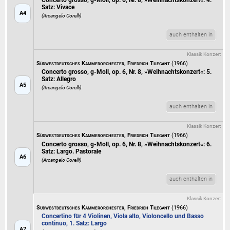
Concerto grosso, g-Moll, op. 6, Nr. 8, »Weihnachtskonzert«: 4.
Satz: Vivace
A4
(Arcangelo Corelli)
auch enthalten in
Klassik Konzert
Südwestdeutsches Kammerorchester, Friedrich Tilegant
(1966)
Concerto grosso, g-Moll, op. 6, Nr. 8, »Weihnachtskonzert«: 5.
Satz: Allegro
A5
(Arcangelo Corelli)
auch enthalten in
Klassik Konzert
Südwestdeutsches Kammerorchester, Friedrich Tilegant
(1966)
Concerto grosso, g-Moll, op. 6, Nr. 8, »Weihnachtskonzert«: 6.
Satz: Largo. Pastorale
A6
(Arcangelo Corelli)
auch enthalten in
Klassik Konzert
Südwestdeutsches Kammerorchester, Friedrich Tilegant
(1966)
Concertino für 4 Violinen, Viola alto, Violoncello und Basso
continuo, 1. Satz: Largo
A7