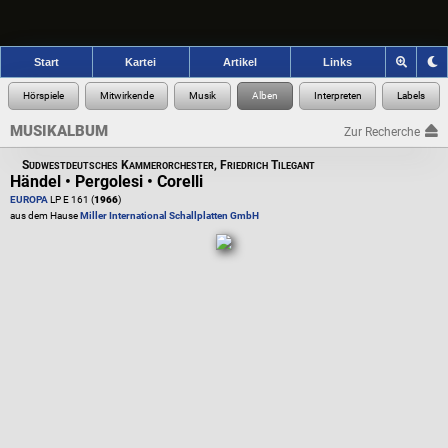
Start
Kartei
Artikel
Links
MUSIKALBUM
Zur Recherche
Südwestdeutsches Kammerorchester, Friedrich Tilegant
Händel • Pergolesi • Corelli
EUROPA
LP E 161 (
1966
)
aus dem Hause
Miller International Schallplatten GmbH