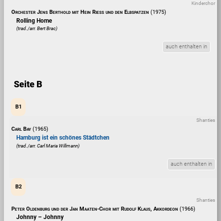
Kinderchor
Orchester Jens Berthold mit Hein Riess und den Elbspatzen
(1975)
Rolling Home
(trad./arr. Bert Brac)
auch enthalten in
Seite B
B1
Shanties
Carl Bay
(1965)
Hamburg ist ein schönes Städtchen
(trad./arr. Carl Maria Willmann)
auch enthalten in
B2
Shanties
Peter Oldenburg und der Jan Maaten-Chor mit Rudolf Klaus, Akkordeon
(1966)
Johnny – Johnny