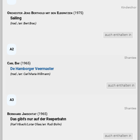
Kinderchor
Orchester Jens Berthold mit den Elbspatzen
(1975)
Sailing
(trad./arr. Bert Brac)
auch enthalten in
A2
Shanties
Carl Bay
(1965)
De Hamborger Veermaster
(trad./arr. Carl Maria Willmann)
auch enthalten in
A3
Shanties
Bernhard Jakschtat
(1965)
Das gibt's nur auf der Reeperbahn
(Karl Vibach/Lotar Olias/arr. Rudi Bohn)
auch enthalten in