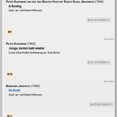
Peter Oldenburg und der Jan Maaten-Chor mit Rudolf Klaus, Akkordeon
(1966)
A Roving
(trad./arr. Carl Maria Willmann)
auch enthalten in
B9
Shanties
Peter Oldenburg
(1965)
Junge, komm bald wieder
(Lotar Olias/Walter Rothenburg/arr. Rudi Bohn)
auch enthalten in
B10
Shanties
Bernhard Jakschtat
(1965)
De Kock
(trad./arr. Carl Maria Willmann)
auch enthalten in
B11