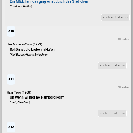
Ein Mädchen, das ging einst durch das Städtchen
(Gerd von Haßler)
auch enthalten in
A10
Shanties
Jan Maaten-Chor
(1973)
Schön ist die Liebe im Hafen
(Karl Bazant/Hanns Schachner)
auch enthalten in
A11
Shanties
Hein Timm
(1968)
Un wenn wi mol no Hamborg komt
(trad./Bert Brac)
auch enthalten in
A12