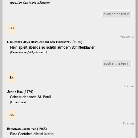
(trad./arr. Carl Maria Willmann)
auch enthalten in
B3
Kinderchor
Orchester Jens Berthold mit den Elbspatzen
(1975)
Hein spielt abends so schön auf dem Schifferklavier
(Peter Kirsten/Willy Richartz)
auch enthalten in
B4
Shanties
Jonny Hill
(1976)
Sehnsucht nach St. Pauli
(Lotar Olias)
B5
Shanties
Bernhard Jakschtat
(1965)
Eine Seefahrt, die ist lustig