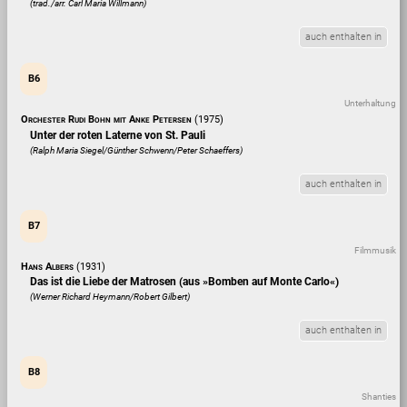
(trad./arr. Carl Maria Willmann)
auch enthalten in
B6
Unterhaltung
Orchester Rudi Bohn mit Anke Petersen
(1975)
Unter der roten Laterne von St. Pauli
(Ralph Maria Siegel/Günther Schwenn/Peter Schaeffers)
auch enthalten in
B7
Filmmusik
Hans Albers
(1931)
Das ist die Liebe der Matrosen (aus »Bomben auf Monte Carlo«)
(Werner Richard Heymann/Robert Gilbert)
auch enthalten in
B8
Shanties