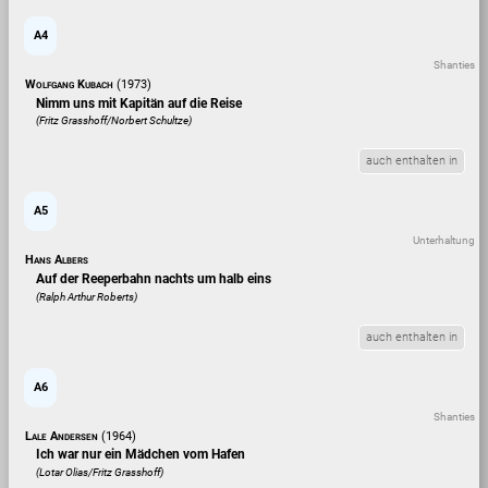
A4
Shanties
Wolfgang Kubach
(1973)
Nimm uns mit Kapitän auf die Reise
(Fritz Grasshoff/Norbert Schultze)
auch enthalten in
A5
Unterhaltung
Hans Albers
Auf der Reeperbahn nachts um halb eins
(Ralph Arthur Roberts)
auch enthalten in
A6
Shanties
Lale Andersen
(1964)
Ich war nur ein Mädchen vom Hafen
(Lotar Olias/Fritz Grasshoff)