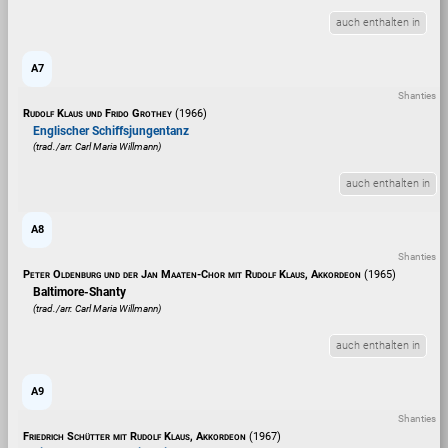
auch enthalten in
A7
Shanties
Rudolf Klaus und Frido Grothey
(1966)
Englischer Schiffsjungentanz
(trad./arr. Carl Maria Willmann)
auch enthalten in
A8
Shanties
Peter Oldenburg und der Jan Maaten-Chor mit Rudolf Klaus, Akkordeon
(1965)
Baltimore-Shanty
(trad./arr. Carl Maria Willmann)
auch enthalten in
A9
Shanties
Friedrich Schütter mit Rudolf Klaus, Akkordeon
(1967)