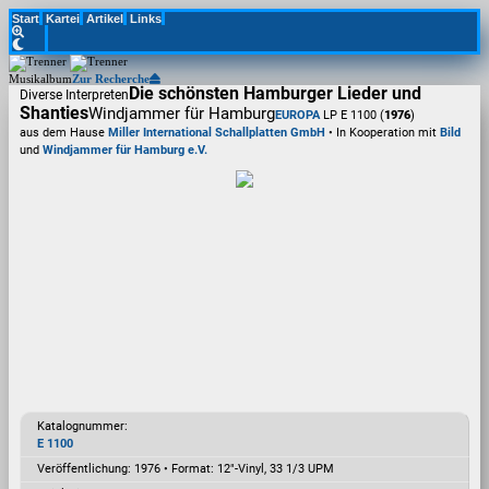
Start
Kartei
Artikel
Links
Musikalbum
Zur Recherche
Die schönsten Hamburger Lieder und
Diverse Interpreten
Shanties
Windjammer für Hamburg
EUROPA
LP E 1100 (
1976
)
aus dem Hause
Miller International Schallplatten GmbH
• In Kooperation mit
Bild
und
Windjammer für Hamburg e.V.
Katalognummer:
E 1100
Veröffentlichung: 1976
•
Format: 12"-Vinyl, 33 1/3 UPM