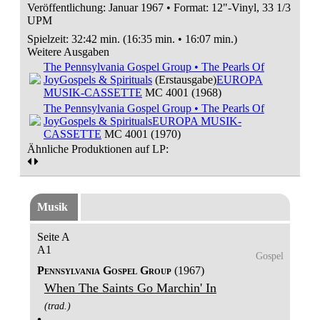
Veröffentlichung: Januar 1967
•
Format: 12"-Vinyl, 33 1/3
UPM
Spielzeit:
32:42 min. (16:35 min. • 16:07 min.)
Weitere Ausgaben
The Pennsylvania Gospel Group • The Pearls Of
Joy
Gospels & Spirituals
(Erstausgabe)
EUROPA
MUSIK-CASSETTE
MC 4001 (1968)
The Pennsylvania Gospel Group • The Pearls Of
Joy
Gospels & Spirituals
EUROPA MUSIK-
CASSETTE
MC 4001 (1970)
Ähnliche Produktionen auf LP:
Musik
Seite A
A1
Gospel
Pennsylvania Gospel Group
(1967)
When The Saints Go Marchin' In
(trad.)