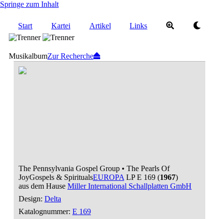
Springe zum Inhalt
Start
Kartei
Artikel
Links
Musikalbum
Zur Recherche
The Pennsylvania Gospel Group • The Pearls Of
Joy
Gospels & Spirituals
EUROPA
LP E 169 (
1967
)
aus dem Hause
Miller International Schallplatten GmbH
Design:
Delta
Katalognummer:
E 169