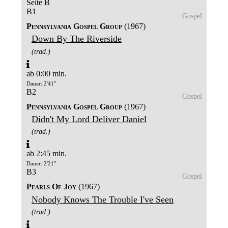
Seite B
B1
Gospel
Pennsylvania Gospel Group
(1967)
Down By The Riverside
(trad.)
ab 0:00 min.
Dauer: 2'41''
B2
Gospel
Pennsylvania Gospel Group
(1967)
Didn't My Lord Deliver Daniel
(trad.)
ab 2:45 min.
Dauer: 2'21''
B3
Gospel
Pearls Of Joy
(1967)
Nobody Knows The Trouble I've Seen
(trad.)