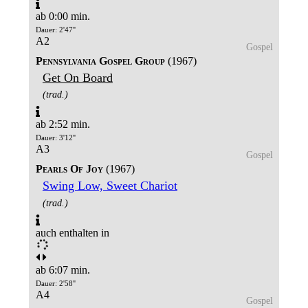
ab 0:00 min.
Dauer: 2'47''
A2
Gospel
Pennsylvania Gospel Group
(1967)
Get On Board
(trad.)
ab 2:52 min.
Dauer: 3'12''
A3
Gospel
Pearls Of Joy
(1967)
Swing Low, Sweet Chariot
(trad.)
auch enthalten in
ab 6:07 min.
Dauer: 2'58''
A4
Gospel