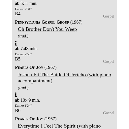
ab 5:11 min.
Dauer: 2'31''
B4
Gospel
Pennsylvania Gospel Group
(1967)
Oh Brother Don't You Weep
(trad.)
ab 7:48 min.
Dauer: 2'55''
B5
Gospel
Pearls Of Joy
(1967)
Joshua Fit The Battle Of Jericho (with piano
accompaniment)
(trad.)
ab 10:49 min.
Dauer: 1'24''
B6
Gospel
Pearls Of Joy
(1967)
Everytime I Feel The Spirit (with piano