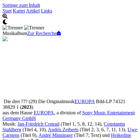
Springe zum Inhalt
Start
Kartei
Artikel
Links
Musikalbum
Zur Recherche
Die drei ??? (29) Die Originalmusik
EUROPA
Bild-LP 74321
38829 1 (
2023
)
aus dem Hause
EUROPA
, a division of
Sony Music Entertainment
Germany GmbH
Musik:
Jan-Friedrich Conrad
(Titel 1, 5, 8, 12, 14),
Constantin
Stahlberg
(Titel 4, 10),
Andris Zeiberts
(Titel 2, 3, 6, 7, 11, 13),
Uwe
Carstens
(Titel 9),
André Minninger
(Titel 7; Text) und
Heikedine