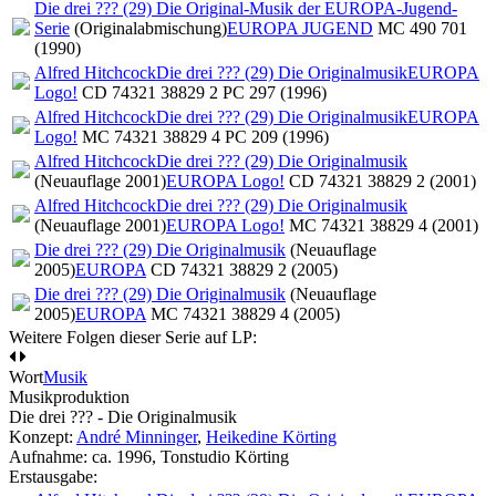
Die drei ??? (29) Die Original-Musik der EUROPA-Jugend-
Serie
(Originalabmischung)
EUROPA JUGEND
MC 490 701
(1990)
Alfred Hitchcock
Die drei ??? (29) Die Originalmusik
EUROPA
Logo!
CD 74321 38829 2 PC 297 (1996)
Alfred Hitchcock
Die drei ??? (29) Die Originalmusik
EUROPA
Logo!
MC 74321 38829 4 PC 209 (1996)
Alfred Hitchcock
Die drei ??? (29) Die Originalmusik
(Neuauflage 2001)
EUROPA Logo!
CD 74321 38829 2 (2001)
Alfred Hitchcock
Die drei ??? (29) Die Originalmusik
(Neuauflage 2001)
EUROPA Logo!
MC 74321 38829 4 (2001)
Die drei ??? (29) Die Originalmusik
(Neuauflage
2005)
EUROPA
CD 74321 38829 2 (2005)
Die drei ??? (29) Die Originalmusik
(Neuauflage
2005)
EUROPA
MC 74321 38829 4 (2005)
Weitere Folgen dieser Serie auf LP:
Wort
Musik
Musikproduktion
Die drei ??? - Die Originalmusik
Konzept:
André Minninger
,
Heikedine Körting
Aufnahme:
ca. 1996, Tonstudio Körting
Erstausgabe: