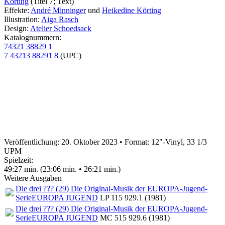
Körting
(Titel 7; Text)
Effekte:
André Minninger
und
Heikedine Körting
Illustration:
Aiga Rasch
Design:
Atelier Schoedsack
Katalognummern:
74321 38829 1
7 43213 88291 8
(UPC)
Veröffentlichung: 20. Oktober 2023
•
Format: 12"-Vinyl, 33 1/3
UPM
Spielzeit:
49:27 min. (23:06 min. • 26:21 min.)
Weitere Ausgaben
Die drei ??? (29) Die Original-Musik der EUROPA-Jugend-
Serie
EUROPA JUGEND
LP 115 929.1 (1981)
Die drei ??? (29) Die Original-Musik der EUROPA-Jugend-
Serie
EUROPA JUGEND
MC 515 929.6 (1981)