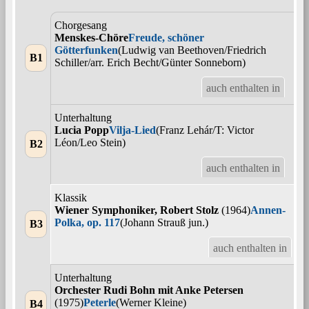
Chorgesang
Menskes-Chöre
Freude, schöner
Götterfunken
(Ludwig van Beethoven/Friedrich
B1
Schiller/arr. Erich Becht/Günter Sonneborn)
auch enthalten in
Unterhaltung
Lucia Popp
Vilja-Lied
(Franz Lehár/T: Victor
Léon/Leo Stein)
B2
auch enthalten in
Klassik
Wiener Symphoniker, Robert Stolz
(1964)
Annen-
Polka, op. 117
(Johann Strauß jun.)
B3
auch enthalten in
Unterhaltung
Orchester Rudi Bohn mit Anke Petersen
(1975)
Peterle
(Werner Kleine)
B4