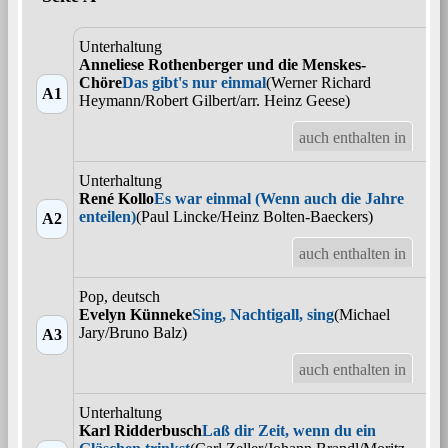
Unterhaltung
Anneliese Rothenberger und die Menskes-
Chöre
Das gibt's nur einmal
(Werner Richard
A1
Heymann/Robert Gilbert/arr. Heinz Geese)
auch enthalten in
Unterhaltung
René Kollo
Es war einmal (Wenn auch die Jahre
enteilen)
(Paul Lincke/Heinz Bolten-Baeckers)
A2
auch enthalten in
Pop, deutsch
Evelyn Künneke
Sing, Nachtigall, sing
(Michael
Jary/Bruno Balz)
A3
auch enthalten in
Unterhaltung
Karl Ridderbusch
Laß dir Zeit, wenn du ein