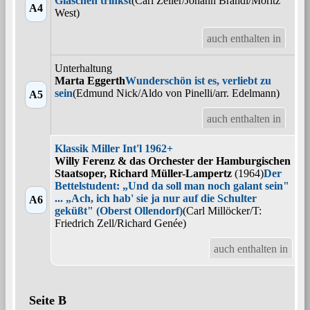
Gläschen trinkst
(Carl Zeller/Johann Brandl/Moritz
A4
West)
auch enthalten in
Unterhaltung
Marta Eggerth
Wunderschön ist es, verliebt zu
sein
(Edmund Nick/Aldo von Pinelli/arr. Edelmann)
A5
auch enthalten in
Klassik Miller Int'l 1962+
Willy Ferenz & das Orchester der Hamburgischen
Staatsoper, Richard Müller-Lampertz
(1964)
Der
Bettelstudent: „Und da soll man noch galant sein"
... „Ach, ich hab' sie ja nur auf die Schulter
A6
geküßt" (Oberst Ollendorf)
(Carl Millöcker/T:
Friedrich Zell/Richard Genée)
auch enthalten in
Seite B